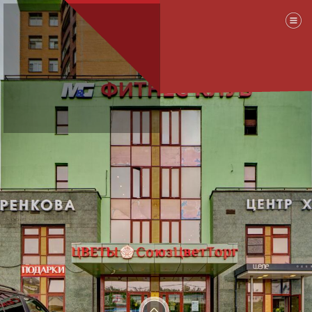
ЗD тур по клинике доктора
Куренкова