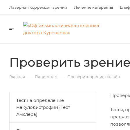
Лазерная коррекция зрения
Лечение катаракты
Блеф
Проверить зрение
—
—
Главная
Пациентам
Проверить зрение онлайн
Проверк
Тест на определение
макулодистрофии (Тест
Тесты, 
Амслера)
предназ
позволя