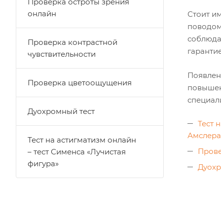
Проверка остроты зрения
онлайн
Стоит им
поводом
соблюда
Проверка контрастной
гарантие
чувствительности
Появлен
Проверка цветоощущения
повышен
специали
Дуохромный тест
Тест 
Амслера
Тест на астигматизм онлайн
Прове
– тест Сименса «Лучистая
фигура»
Дуохр