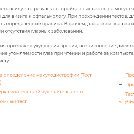
еть ввиду, что результаты пройденных тестов не могут 
 для визита к офтальмологу. При прохождении тестов, д
ть определённые правила. Впрочем, даже если все тесты
й отсутствия глазных заболеваний.
ия признаков ухудшения зрения, возникновение дискомф
ие утомляемости глаз при чтении и работе за компьюте
сту.
на определение макулодистрофии (Тест
Про
)
Про
рка контрастной чувствительности
Тес
омный тест
«Лучи