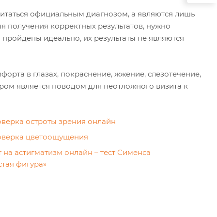
считаться официальным диагнозом, а являются лишь
ля получения корректных результатов, нужно
 пройдены идеально, их результаты не являются
орта в глазах, покраснение, жжение, слезотечение,
ром является поводом для неотложного визита к
верка остроты зрения онлайн
верка цветоощущения
т на астигматизм онлайн – тест Сименса
стая фигура»