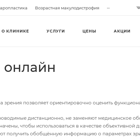
...
аропластика
Возрастная макулодистрофия
О КЛИНИКЕ
УСЛУГИ
ЦЕНЫ
АКЦИИ
 онлайн
а зрения позволяет ориентировочно оценить функциона
проводимые дистанционно, не заменяют медицинское обс
начены, чтобы использоваться в качестве объективной д
ют получить обобщённую информацию о параметрах зри