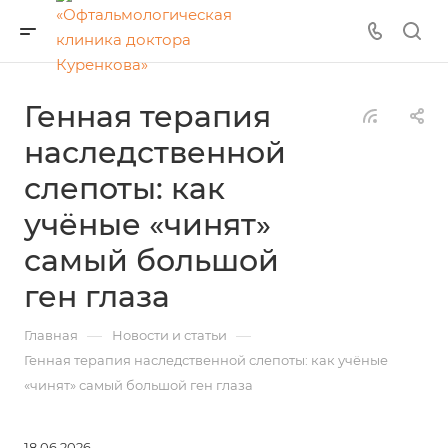
Генная терапия
наследственной
слепоты: как
учёные «чинят»
самый большой
ген глаза
—
—
Главная
Новости и статьи
Генная терапия наследственной слепоты: как учёные
«чинят» самый большой ген глаза
18.06.2026