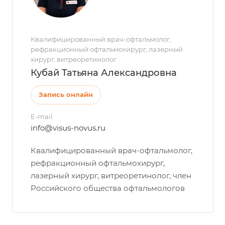
Квалифицированный врач-офтальмолог,
рефракционный офтальмохирург, лазерный
хирург, витреоретинолог
Кубай Татьяна Александровна
Запись онлайн
E-mail
info@visus-novus.ru
Квалифицированный врач-офтальмолог,
рефракционный офтальмохирург,
лазерный хирург, витреоретинолог, член
Российского общества офтальмологов