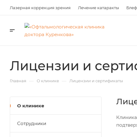
Лазерная коррекция зрения
Лечение катаракты
Блеф
Лицензии и серт
—
—
Главная
О клинике
Лицензии и сертификаты
Лиц
О клинике
Клиника
Сотрудники
подтвер