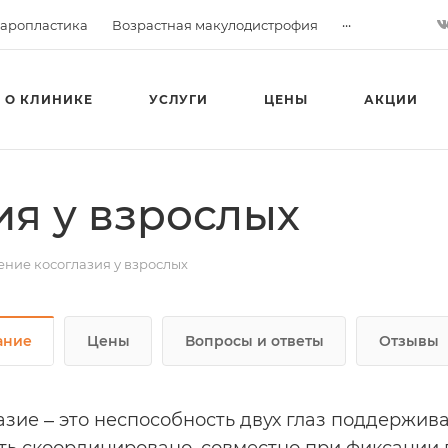
...
аропластика
Возрастная макулодистрофия
О КЛИНИКЕ
УСЛУГИ
ЦЕНЫ
АКЦИИ
ия у взрослых
ение косоглазия у взрослых
ание
Цены
Вопросы и ответы
Отзывы
азие ‒ это неспособность двух глаз поддержи