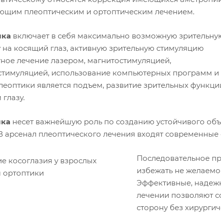
ющим плеоптическим и ортоптическим лечением.
ика
включает в себя максимально возможную зрительну
у на косящий глаз, активную зрительную стимуляцию
тное лечение лазером, магнитостимуляцией,
стимуляцией, использование компьютерных программ и п
леоптики является подъем, развитие зрительных функци
глазу.
ика
несет важнейшую роль по созданию устойчивого объ
 В арсенал плеоптического лечения входят современные
Последовательное пр
избежать не желаемой
Эффективные, надеж
лечении позволяют с
сторону без хирургич