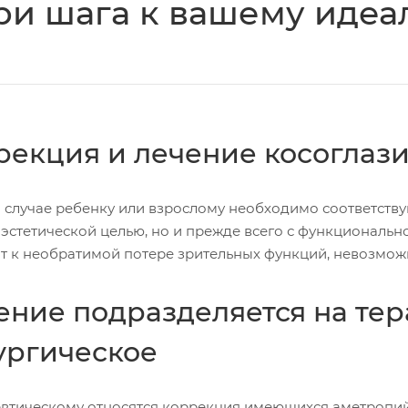
ри шага к вашему иде
рекция и лечение косоглаз
 случае ребенку или взрослому необходимо соответств
 эстетической целью, но и прежде всего с функциональн
т к необратимой потере зрительных функций, невозмож
ение подразделяется на тер
ургическое
евтическому относятся коррекция имеющихся аметропий