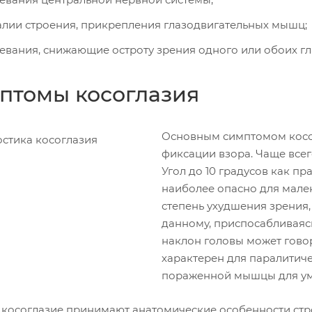
лии строения, прикрепления глазодвигательных мышц;
евания, снижающие остроту зрения одного или обоих гла
птомы косоглазия
Основным симптомом косог
фиксации взора. Чаще всег
Угол до 10 градусов как п
наиболее опасно для мален
степень ухудшения зрения,
данному, приспосабливаяс
наклон головы может гово
характерен для паралитиче
пораженной мышцы для ум
а косоглазие принимают анатомические особенности стро