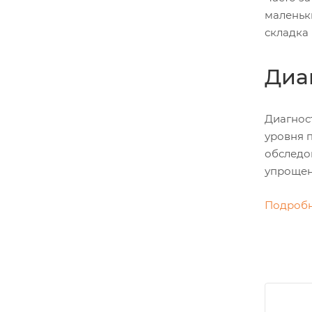
маленьк
складка 
Диа
Диагнос
уровня 
обследов
упрощен
Подробн