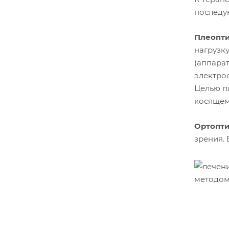
последу
Плеопт
нагрузк
(аппара
электро
Целью п
косящем 
Ортопт
зрения.