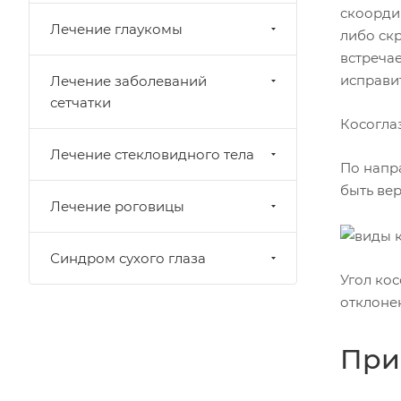
скоорди
Лечение глаукомы
либо ск
встречае
исправит
Лечение заболеваний
сетчатки
Косогла
Лечение стекловидного тела
По напр
быть ве
Лечение роговицы
Синдром сухого глаза
Угол ко
отклонен
При