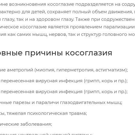
ине возникновения косоглазие подразделяется на содр
рактерно для детей, сохраняет полный объем движения, 
глазу, так и на здоровом глазу. Также при содружестве
ическое косоглазие является проявлением парализации 
я как самих мышц, нервов, так и структур головного мо
вные причины косоглазия
ие аметропий (миопия, гиперметропия, астигматизм);
 перенесенная вирусная инфекция (грипп, корь и пр.);
 перенесенная вирусная инфекция (грипп, корь и пр.);
чные парезы и параличи глазодвигательных мышц;
сы, тяжелая психологическая травма;
ические заболевания;
евания центральной нервной системы;