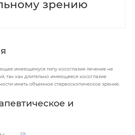
альному зрению
ия
ующее имеющемуся типу косоглазия лечение не
ой, так как длительно имеющееся косоглазие
ности иметь объемное стереоскопическое зрение.
апевтическое и
 с