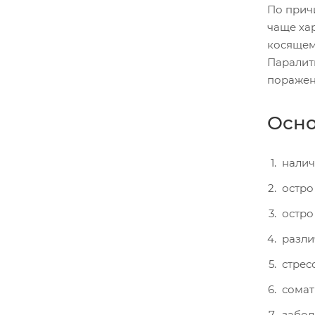
По прич
чаще ха
косящем 
Паралит
поражени
Осно
налич
остро
остро
разли
стрес
сомат
забол