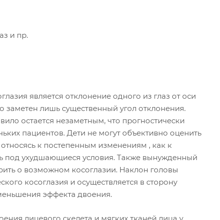
з и пр.
лазия является отклонение одного из глаз от оси
о заметен лишь существенный угол отклонения.
равило остается незаметным, что прогностически
ьких пациентов. Дети не могут объективно оценить
 относясь к постепенным изменениям , как к
ь под ухудшающиеся условия. Также вынужденный
рить о возможном косоглазии. Наклон головы
ского косоглазия и осуществляется в сторону
еньшения эффекта двоения.
ения лицевого скелета и мягких тканей лица у