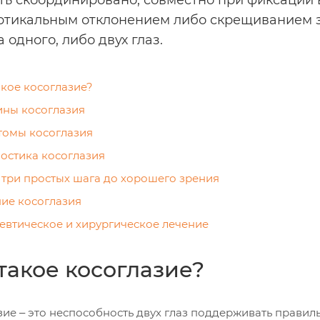
ть скоординировано, совместно при фиксации
ртикальным отклонением либо скрещиванием з
 одного, либо двух глаз.
акое косоглазие?
ны косоглазия
омы косоглазия
остика косоглазия
 три простых шага до хорошего зрения
ие косоглазия
евтическое и хирургическое лечение
такое косоглазие?
зие ‒ это неспособность двух глаз поддерживать правил