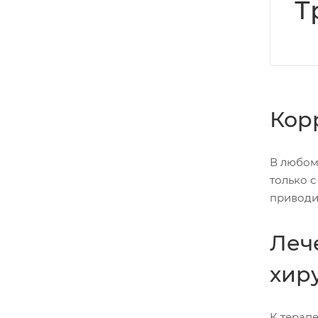
Т
Кор
В любом
только с
приводи
Леч
хир
К терап