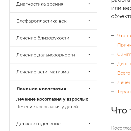
работа
Диагностика зрения
или ве
объекта
Блефаропластика век
Что т
Лечение близорукости
Причи
Симпт
Лечение дальнозоркости
Диагн
Лечение астигматизма
Всего
Лечен
Лечение косоглазия
Терап
Лечение косоглазия у взрослых
Лечение косоглазия у детей
Что 
Детское отделение
Косогла