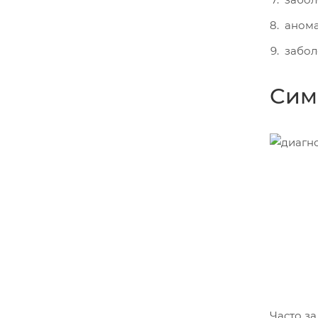
анома
забол
Сим
Часто з