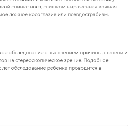
окой спинке носа, слишком выраженная кожная
аемое ложное косоглазие или псевдострабизм.
кое обследование с выявлением причины, степени и
тов на стереоскопическое зрение. Подобное
х лет обследование ребенка проводится в