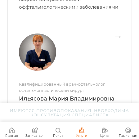
оффтальмологическими заболеваниями
Квалифицированный врач-офтальмолог,
офтальмопластический хирург
Ильясова Мария Владимировна
ИМЕЮТСЯ ПРОТИВОПОКАЗАНИЯ. НЕОБХОДИМА
Запись онлайн
КОНСУЛЬТАЦИЯ СПЕЦИАЛИСТА
Квалифицированный врач-офтальмолог,
офтальмопластический хирург,
Главная
Записаться
Поиск
Услуги
Цены
Пациентам