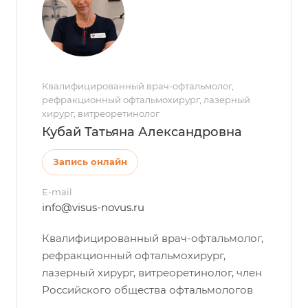
Квалифицированный врач-офтальмолог,
рефракционный офтальмохирург, лазерный
хирург, витреоретинолог
Кубай Татьяна Александровна
Запись онлайн
E-mail
info@visus-novus.ru
Квалифицированный врач-офтальмолог,
рефракционный офтальмохирург,
лазерный хирург, витреоретинолог, член
Российского общества офтальмологов