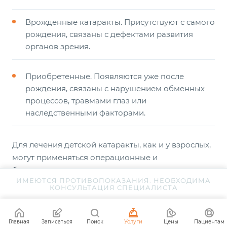
Врожденные катаракты. Присутствуют с самого
рождения, связаны с дефектами развития
органов зрения.
Приобретенные. Появляются уже после
рождения, связаны с нарушением обменных
процессов, травмами глаз или
наследственными факторами.
Для лечения детской катаракты, как и у взрослых,
могут применяться операционные и
безоперационные методики.
ИМЕЮТСЯ ПРОТИВОПОКАЗАНИЯ. НЕОБХОДИМА
КОНСУЛЬТАЦИЯ СПЕЦИАЛИСТА
Существует ли профилактика этого
коварного заболевания?
Главная
Записаться
Поиск
Услуги
Цены
Пациентам