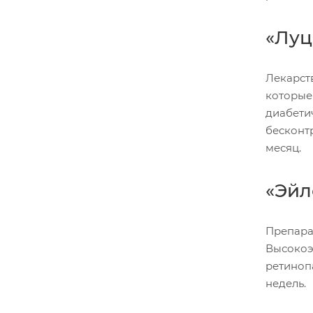
«Луц
Лекарст
которые
диабети
бесконт
месяц.
«Эйл
Препара
Высокоэ
ретиноп
недель.