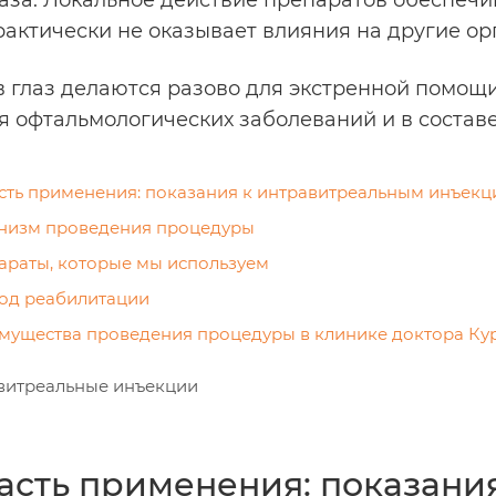
лаза. Локальное действие препаратов обеспеч
рактически не оказывает влияния на другие ор
в глаз делаются разово для экстренной помощи
я офтальмологических заболеваний и в составе
сть применения: показания к интравитреальным инъек
низм проведения процедуры
араты, которые мы используем
од реабилитации
мущества проведения процедуры в клинике доктора Ку
асть применения: показани