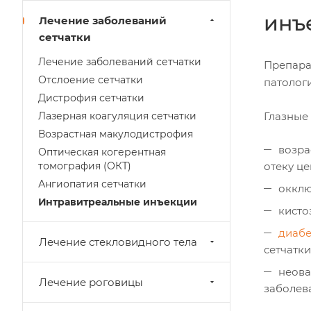
инъ
Лечение заболеваний
сетчатки
Лечение заболеваний сетчатки
Препарат
Отслоение сетчатки
патолог
Дистрофия сетчатки
Глазные
Лазерная коагуляция сетчатки
Возрастная макулодистрофия
возра
Оптическая когерентная
отеку це
томография (ОКТ)
Ангиопатия сетчатки
окклю
Интравитреальные инъекции
кисто
диабе
Лечение стекловидного тела
сетчатки
неова
Лечение роговицы
заболев