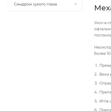
Синдром сухого глаза
Мех
Укол в 
офтальм
постано
Несмотр
более 10
Прежд
Веки 
Опред
Препа
Игла 
Препа