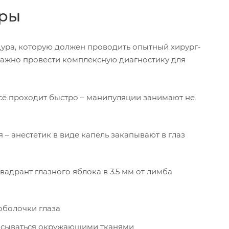
уры
дура, которую должен проводить опытный хирург-
ажно провести комплексную диагностику для
сё проходит быстро – манипуляции занимают не
 – анестетик в виде капель закапывают в глаз
адрант глазного яблока в 3.5 мм от лимба
оболочки глаза
сасываться окружающими тканями