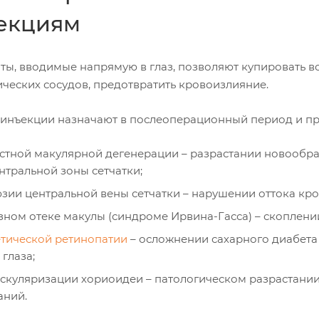
екциям
ы, вводимые напрямую в глаз, позволяют купировать вос
ических сосудов, предотвратить кровоизлияние.
 инъекции назначают в послеоперационный период и пр
стной макулярной дегенерации – разрастании новообра
нтральной зоны сетчатки;
зии центральной вены сетчатки – нарушении оттока кров
зном отеке макулы (синдроме Ирвина-Гасса) – скоплении
тической ретинопатии
– осложнении сахарного диабета 
 глаза;
скуляризации хориоидеи – патологическом разрастании
аний.