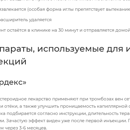
извлекается (особая форма иглы препятствует вытеканию
асширитель удаляется
нт остаётся в клинике на 30 минут и отправляется домо
параты, используемые для 
екций
рдекс»
стероидное лекарство применяют при тромбозах вен сет
и отёки, а также улучшить проницаемость капиллярной с
ка подбирается согласно инструкции, длительность тера
ии. Зачастую эффект виден уже после первой инъекции.
м через 3-6 месяцев.