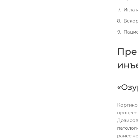
Игла 
Векор
Пацие
Пре
инъ
«Озу
Кортико
процесс 
Дозиров
патолог
ранее че