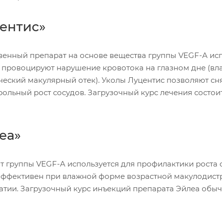
ентис»
венный препарат на основе вещества группы VEGF-A исп
 провоцируют нарушение кровотока на глазном дне (вл
ческий макулярный отек). Уколы Луцентис позволяют сня
рольный рост сосудов. Загрузочный курс лечения состои
еа»
т группы VEGF-A используется для профилактики роста с
ффективен при влажной форме возрастной макулодистр
атии. Загрузочный курс инъекций препарата Эйлеа обычн