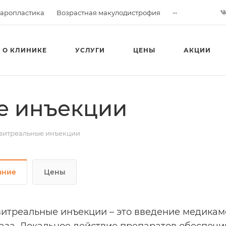
...
аропластика
Возрастная макулодистрофия
О КЛИНИКЕ
УСЛУГИ
ЦЕНЫ
АКЦИИ
е инъекции
витреальные инъекции
ание
Цены
итреальные инъекции – это введение медикам