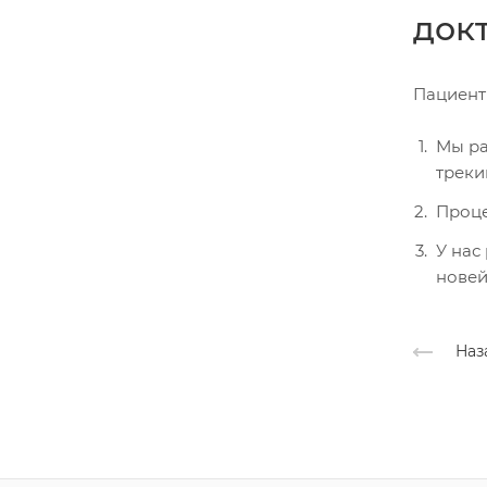
док
Пациент
Мы ра
треки
Проце
У нас
нове
Наз