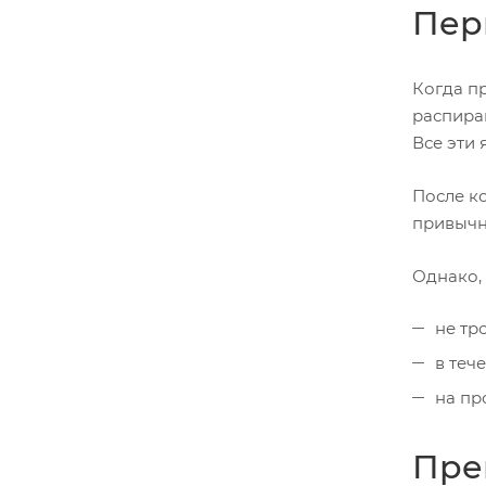
Пер
Когда п
распира
Все эти
После к
привычн
Однако,
не тр
в теч
на пр
Пре