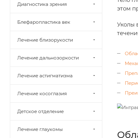
тело г
Диагностика зрения
этом п
Блефаропластика век
Уколы 
течени
Лечение близорукости
Обла
Лечение дальнозоркости
Меха
Преп
Лечение астигматизма
Пери
Преи
Лечение косоглазия
Детское отделение
Лечение глаукомы
Обл