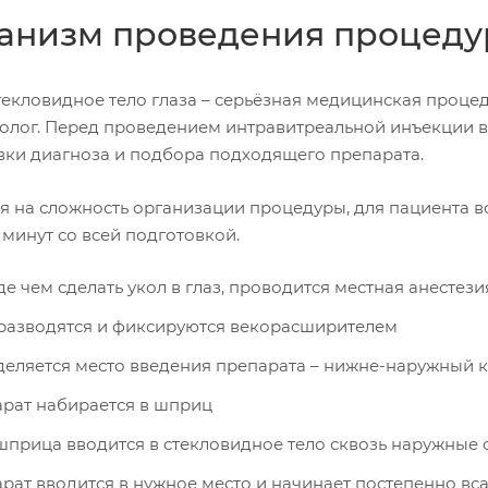
анизм проведения процед
стекловидное тело глаза – серьёзная медицинская проце
олог. Перед проведением интравитреальной инъекции в
вки диагноза и подбора подходящего препарата.
я на сложность организации процедуры, для пациента в
 минут со всей подготовкой.
е чем сделать укол в глаз, проводится местная анестезия
разводятся и фиксируются векорасширителем
еляется место введения препарата – нижне-наружный кв
рат набирается в шприц
шприца вводится в стекловидное тело сквозь наружные 
рат вводится в нужное место и начинает постепенно в