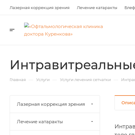
Лазерная коррекция зрения
Лечение катаракты
Блеф
Интравитреальны
—
—
—
Главная
Услуги
Услуги лечения сетчатки
Интра
Опис
Лазерная коррекция зрения
Лечение катаракты
Интрав