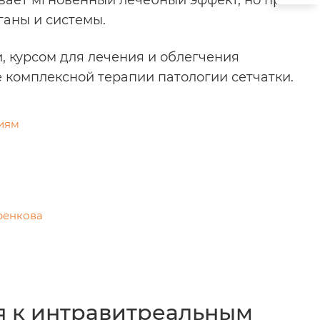
ивает мгновенный лечебный эффект, но при
ганы и системы.
, курсом для лечения и облегчения
 комплексной терапии патологии сетчатки.
циям
ренкова
я к интравитреальным