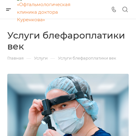
Услуги блефароплатики
век
—
—
Главная
Услуги
Услуги блефароплатики век