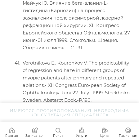
Майчук Ю. Влияние бета-аланил-L-
гистидина (Карнозин) на процесс
заживления после эксимерной лазерной
рефракционной хирургии. XII Конгресс
Европейского общества Офтальмологов. 27
июня-01 июля 1999. Стокгольм. Швеция.
Сборник тезисов. – С. 191.
Vorotnikova E., Kourenkov V. The predictability
of regression and haze in different groups of
myopic patients after primary and repeated
ablations.- XII Congress Euro-pean Society of
Ophthalmology. June27-July1, 1999. Stockholm.
Sweden. Abstarct Book.-P.190.
ИМЕЮТСЯ ПРОТИВОПОКАЗАНИЯ. НЕОБХОДИМА
Воротникова Е., Куренков В.
КОНСУЛЬТАЦИЯ СПЕЦИАЛИСТА
Прогнозирование регресса и хейза в
различных группах пациентов с миопией
Главная
Записаться
Поиск
Услуги
Цены
Пациентам
после первичных и повторных абляций. - XII