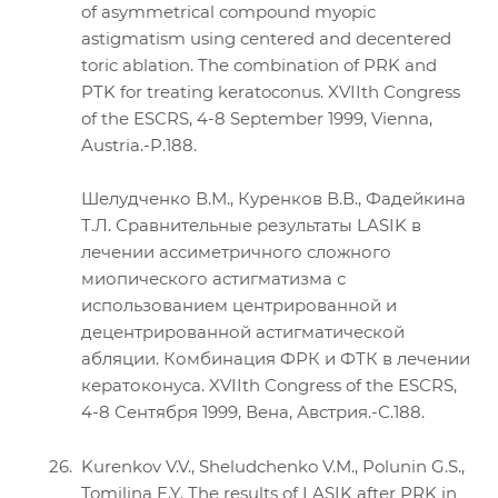
of asymmetrical compound myopic
astigmatism using centered and decentered
toric ablation. The combination of PRK and
PTK for treating keratoconus. XVIIth Congress
of the ESCRS, 4-8 September 1999, Vienna,
Austria.-P.188.
Шелудченко В.М., Куренков В.В., Фадейкина
Т.Л. Сравнительные результаты LASIK в
лечении ассиметричного сложного
миопического астигматизма с
использованием центрированной и
децентрированной астигматической
абляции. Комбинация ФРК и ФТК в лечении
кератоконуса. XVIIth Congress of the ESCRS,
4-8 Сентября 1999, Вена, Австрия.-С.188.
Kurenkov V.V., Sheludchenko V.M., Polunin G.S.,
Tomilina E.Y. The results of LASIK after PRK in