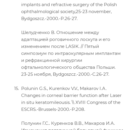
implants and refractive surgery of the Polish
ophthalmological society,25-23 november,
Bydgoszcz.-2000.-P.26-27.
Шелудченко В. Отношение между
адаптацией роговичного лоскута и его
изменением после LASIK. // Пятый
симпозиум по интраокулярным имплантам
и рефракцинной хирургии
офтальмологического общества Польши.
23-25 ноября, Bydgoszcz.-2000.-С.26-27.
Polunin G.S., Kurenkov V.V., Makarov I.A.
Changes in corneal barrier function after Laser
in situ keratomileousis. \\ XVIII Congress of the
ESCRS.-Brussels-2000.-P.208.
Полунин Г.С.. Куренков В.В., Макаров И.А.