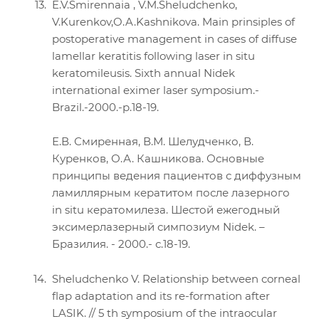
E.V.Smirennaia , V.M.Sheludchenko,
V.Kurenkov,O.A.Kashnikova. Main prinsiples of
postoperative management in cases of diffuse
lamellar keratitis following laser in situ
keratomileusis. Sixth annual Nidek
international eximer laser symposium.-
Brazil.-2000.-p.18-19.
Е.В. Смиренная, В.М. Шелудченко, В.
Куренков, О.А. Кашникова. Основные
принципы ведения пациентов с диффузным
ламиллярным кератитом после лазерного
in situ кератомилеза. Шестой ежегодный
эксимерлазерный симпозиум Nidek. –
Бразилия. - 2000.- с.18-19.
Sheludchenko V. Relationship between corneal
flap adaptation and its re-formation after
LASIK. // 5 th symposium of the intraocular