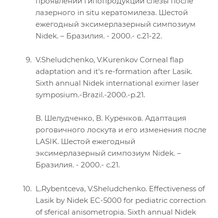
проявлений гипопродукции слезы после
лазерного in situ кератомилеза. Шестой
ежегодный эксимерлазерный симпозиум
Nidek. – Бразилия. - 2000.- с.21-22.
V.Sheludchenko, V.Kurenkov Corneal flap
adaptation and it's re-formation after Lasik.
Sixth annual Nidek international eximer laser
symposium.-Brazil.-2000.-p.21.
В. Шелудченко, В. Куренков. Адаптация
роговичного лоскута и его изменения после
LASIK. Шестой ежегодный
эксимерлазерный симпозиум Nidek. –
Бразилия. - 2000.- с.21.
L.Rybentceva, V.Sheludchenko. Effectiveness of
Lasik by Nidek EC-5000 for pediatric correction
of sferical anisometropia. Sixth annual Nidek