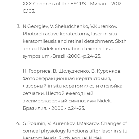
XXX Congress of the ESCRS.- Милан. - 2012.-
С.103.
N.Georgiev, V. Sheludchenko, V.Kurenkov.
Photorefractive keratectomy, laser in situ
keratomileusis and retinal detachment. Sixth
annual Nidek international eximer laser
symposium.-Brazil.-2000.-p.24-25.
Н. Георгиев, В. Шелудченко, В. Куренков.
Фоторефракционная кератэктомия,
лазерный in situ кератомилез и отслойка
сетчатки. Шестой ежегодный
эксимерлазерный симпозиум Nidek. –
Бразилия. - 2000.- с.24-25.
G.Polunin, V. Kurenkov, I.Makarov. Changes of
corneal physiology functions after laser in situ
keratomileusis. Sixth annual Nidek