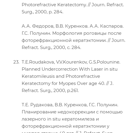
Photorefractive Keratectomy. // Journ. Refract.
Surg., 2000, p. 284.
А.А. Федоров, В.В. Куренков. А.А. Каспаров.
Г.С. Полунин. Морфология роговицы после
фоторефракционной кератэктомии. // Journ.
Refract. Surg., 2000, с. 284.
T.E.Roudakova, V.V.Kourenkov, G.S.Polounine.
Planned Undercorrection With Laser in situ
Keratomileusis and Photorefractive
Keratectomy for Myopes Over age 40. // J.
Refract. Surg., 2000, p.261.
Т.Е. Рудакова, В.В. Куренков, Г.С. Полунин.
Планирование недокоррекции с помощью
лазерного in situ кератомилеза и
фоторефракционной кератэктомии у