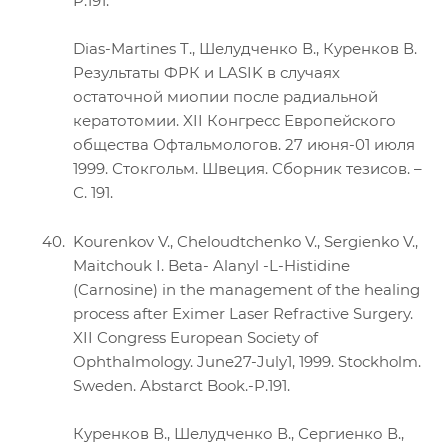
P.191.
Dias-Martines T., Шелудченко В., Куренков В.
Результаты ФРК и LASIK в случаях
остаточной миопии после радиальной
кератотомии. XII Конгресс Европейского
общества Офтальмологов. 27 июня-01 июля
1999. Стокгольм. Швеция. Сборник тезисов. –
С. 191.
Kourenkov V., Cheloudtchenko V., Sergienko V.,
Maitchouk I. Beta- Alanyl -L-Histidine
(Carnosine) in the management of the healing
process after Eximer Laser Refractive Surgery.
XII Congress European Society of
Ophthalmology. June27-July1, 1999. Stockholm.
Sweden. Abstarct Book.-P.191.
Куренков В., Шелудченко В., Сергиенко В.,