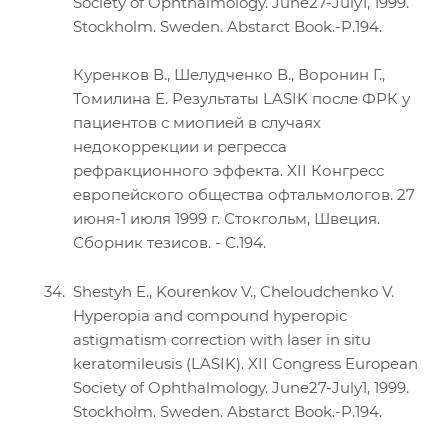
Society of Ophthalmology. June27-July1, 1999.
Stockholm. Sweden. Abstarct Book.-P.194.
Куренков В., Шелудченко В., Воронин Г.,
Томилина Е. Результаты LASIK после ФРК у
пациентов с миопией в случаях
недокоррекции и регресса
рефракционного эффекта. XII Конгресс
европейского общества офтальмологов. 27
июня-1 июля 1999 г. Стокгольм, Швеция.
Сборник тезисов. - С.194.
Shestyh E., Kourenkov V., Cheloudchenko V.
Hyperopia and compound hyperopic
astigmatism correction with laser in situ
keratomileusis (LASIK). XII Congress European
Society of Ophthalmology. June27-July1, 1999.
Stockholm. Sweden. Abstarct Book.-P.194.