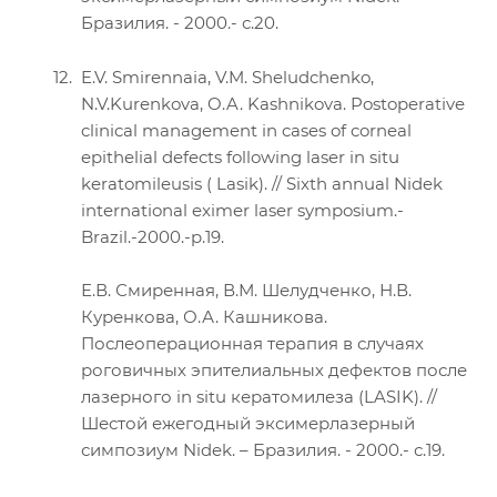
Бразилия. - 2000.- с.20.
E.V. Smirennaia, V.M. Sheludchenko,
N.V.Kurenkova, O.A. Kashnikova. Postoperative
clinical management in cases of corneal
epithelial defects following laser in situ
keratomileusis ( Lasik). // Sixth annual Nidek
international eximer laser symposium.-
Brazil.-2000.-p.19.
Е.В. Смиренная, В.М. Шелудченко, Н.В.
Куренкова, О.А. Кашникова.
Послеоперационная терапия в случаях
роговичных эпителиальных дефектов после
лазерного in situ кератомилеза (LASIK). //
Шестой ежегодный эксимерлазерный
симпозиум Nidek. – Бразилия. - 2000.- с.19.