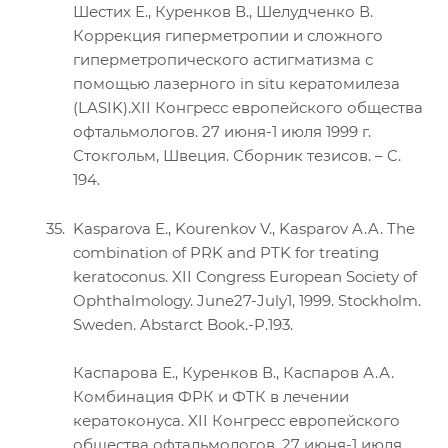
Шестих Е., Куренков В., Шелудченко В.
Коррекция гиперметропии и сложного
гиперметропического астигматизма с
помощью лазерного in situ кератомилеза
(LASIK).XII Конгресс европейского общества
офтальмологов. 27 июня-1 июля 1999 г.
Стокгольм, Швеция. Сборник тезисов. – C.
194.
Kasparova E., Kourenkov V., Kasparov A.A. The
combination of PRK and PTK for treating
keratoconus. XII Congress European Society of
Ophthalmology. June27-July1, 1999. Stockholm.
Sweden. Abstarct Book.-P.193.
Каспарова Е., Куренков В., Каспаров А.А.
Комбинация ФРК и ФТК в лечении
кератоконуса. XII Конгресс европейского
общества офтальмологов. 27 июня-1 июля