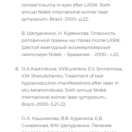
corneal trauma in eyes after LASIK. Sixth
annual Nidek international eximer laser
symposium.-Brazil.-2000.-p.22.
В. Шелудченко, Н. Куренкова. Опасность
роговичной травмы на глазах после LASIK.
Шестой ежегодный эксимерлазерный
симпозиум Nidek. – Бразилия. - 2000.- с.22.
O.A.Kashnikova, V.V.Kurenkov, E.V. Smirennaia,
V.M. Sheludchenko. Treatment of tear
hypoproduction manifestations after laser in
situ keratomileusis. Sixth annual Nidek
international eximer laser symposium.-
Brazil.-2000.-S.21-22.
О.А. Кашникова, В.В. Куренков, Е.В.
Смиренная, В.М. Шелудченко. Лечение