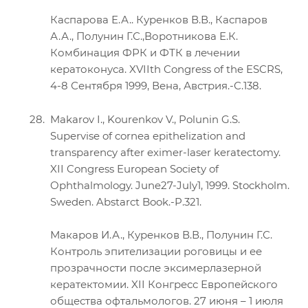
Каспарова Е.А.. Куренков В.В., Каспаров
А.А., Полунин Г.С.,Воротникова Е.К.
Комбинация ФРК и ФТК в лечении
кератоконуса. XVIIth Congress of the ESCRS,
4-8 Сентября 1999, Вена, Австрия.-С.138.
Makarov I., Kourenkov V., Polunin G.S.
Supervise of cornea epithelization and
transparency after eximer-laser keratectomy.
XII Congress European Society of
Ophthalmology. June27-July1, 1999. Stockholm.
Sweden. Abstarct Book.-P.321.
Макаров И.А., Куренков В.В., Полунин Г.С.
Контроль эпителизации роговицы и ее
прозрачности после эксимерлазерной
кератектомии. XII Конгресс Европейского
общества офтальмологов. 27 июня – 1 июля