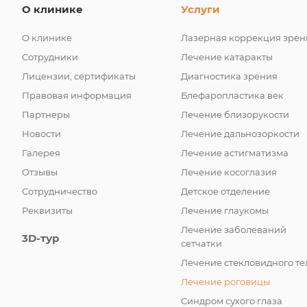
О клинике
Услуги
О клинике
Лазерная коррекция зрен
Сотрудники
Лечение катаракты
Лицензии, сертификаты
Диагностика зрения
Правовая информация
Блефаропластика век
Партнеры
Лечение близорукости
Новости
Лечение дальнозоркости
Галерея
Лечение астигматизма
Отзывы
Лечение косоглазия
Сотрудничество
Детское отделение
Реквизиты
Лечение глаукомы
Лечение заболеваний
3D-тур
сетчатки
Лечение стекловидного те
Лечение роговицы
Синдром сухого глаза