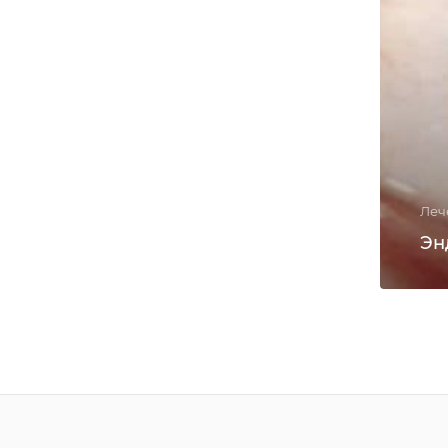
Леч
Эн