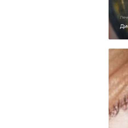
Леч
Ди