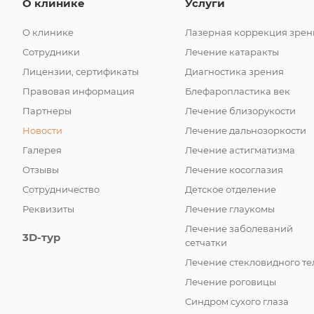
О клинике
Услуги
О клинике
Лазерная коррекция зрен
Сотрудники
Лечение катаракты
Лицензии, сертификаты
Диагностика зрения
Правовая информация
Блефаропластика век
Партнеры
Лечение близорукости
Новости
Лечение дальнозоркости
Галерея
Лечение астигматизма
Отзывы
Лечение косоглазия
Сотрудничество
Детское отделение
Реквизиты
Лечение глаукомы
Лечение заболеваний
3D-тур
сетчатки
Лечение стекловидного те
Лечение роговицы
Синдром сухого глаза