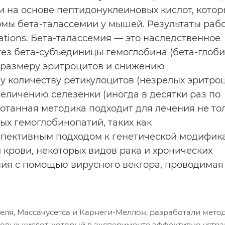
 на основе пептидонуклеиновых кислот, котор
мы бета-талассемии у мышей. Результаты раб
tions. Бета-талассемия — это наследственное
ез бета-субъединицы гемоглобина (бета-глоби
 размеру эритроцитов и снижению
 количеству ретикулоцитов (незрелых эритроц
величению селезенки (иногда в десятки раз по
ботанная методика подходит для лечения не то
ых гемоглобинопатий, таких как
спективным подходом к генетической модифик
 крови, некоторых видов рака и хронических
пия с помощью вирусного вектора, проводимая
еля, Массачусетса и Карнеги-Меллон, разработали мето
овых кислот, который в эксперименте эффективно устр