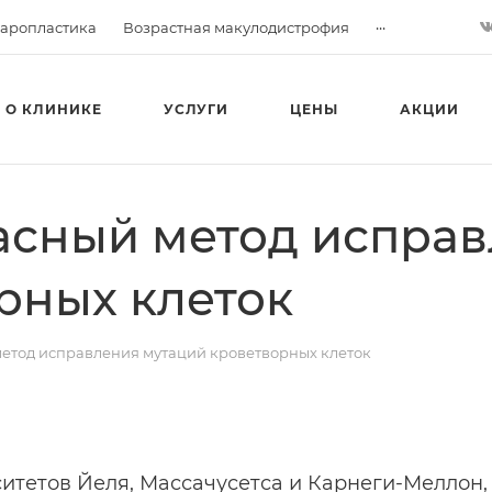
...
аропластика
Возрастная макулодистрофия
О КЛИНИКЕ
УСЛУГИ
ЦЕНЫ
АКЦИИ
асный метод испра
рных клеток
етод исправления мутаций кроветворных клеток
итетов Йеля, Массачусетса и Карнеги-Меллон,