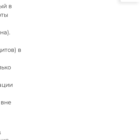
ый в
оты
на).
итов) в
лько
ации
 вне
д
анил