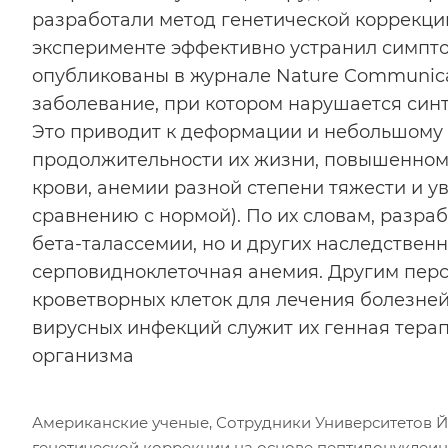
разработали метод генетической коррекции
эксперименте эффективно устранил симпто
опубликованы в журнале Nature Communica
заболевание, при котором нарушается синт
Это приводит к деформации и небольшому
продолжительности их жизни, повышенному
крови, анемии разной степени тяжести и у
сравнению с нормой). По их словам, разра
бета-талассемии, но и других наследственн
серповидноклеточная анемия. Другим пер
кроветворных клеток для лечения болезней
вирусных инфекций служит их генная тера
организма
Американские ученые, Сотрудники Университетов Й
генетической коррекции на основе пептидонуклеин