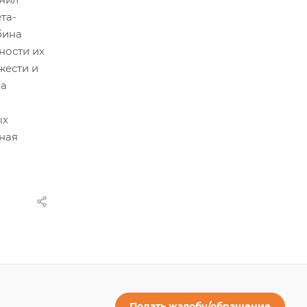
та-
бина
ности их
жести и
ка
ых
нная
Подать жалобу/обращение