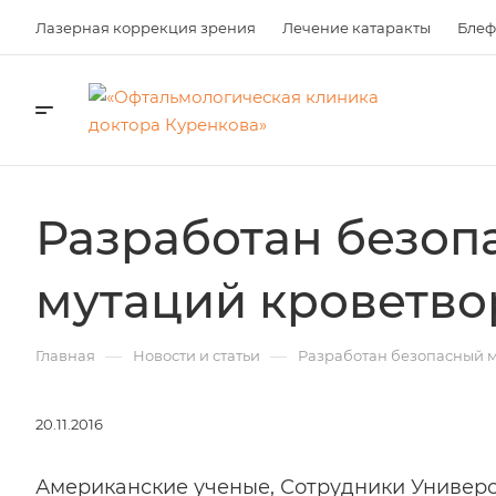
Лазерная коррекция зрения
Лечение катаракты
Блеф
Разработан безоп
мутаций кроветво
—
—
Главная
Новости и статьи
Разработан безопасный м
20.11.2016
Американские ученые, Сотрудники Универс