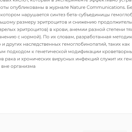
оты опубликованы в журнале Nature Communications. Бе
и котором нарушается синтез бета-субъединицы гемогло
ольшому размеру эритроцитов и снижению продолжитель
релых эритроцитов) в крови, анемии разной степени тя
внению с нормой). По их словам, разработанная методи
о и других наследственных гемоглобинопатий, таких как
ым подходом к генетической модификации кроветворн
ов рака и хронических вирусных инфекций служит их ге
 вне организма