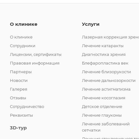
О клинике
Услуги
О клинике
Лазерная коррекция зрен
Сотрудники
Лечение катаракты
Лицензии, сертификаты
Диагностика зрения
Правовая информация
Блефаропластика век
Партнеры
Лечение близорукости
Новости
Лечение дальнозоркости
Галерея
Лечение астигматизма
Отзывы
Лечение косоглазия
Сотрудничество
Детское отделение
Реквизиты
Лечение глаукомы
Лечение заболеваний
3D-тур
сетчатки
Лечение стекловидного те