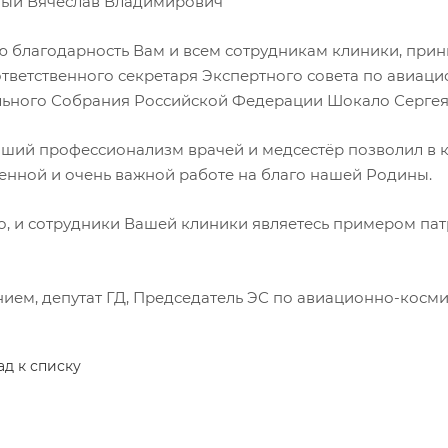
ый Вячеслав Владимирович
 благодарность Вам и всем сотрудникам клиники, прин
ответственного секретаря Экспертного совета по авиац
ьного Собрания Российской Федерации Шокало Сергея
ший профессионализм врачей и медсестёр позволил в к
венной и очень важной работе на благо нашей Родины.
о, и сотрудники Вашей клиники являетесь примером па
нием, депутат ГД, Председатель ЭС по авиационно-косми
ад к списку