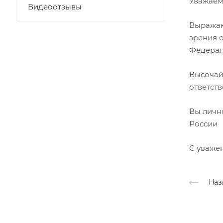
Уважаем
Видеоотзывы
Выражаю
зрения 
Федерал
Высочай
ответст
Вы личн
России
С уваже
Наз