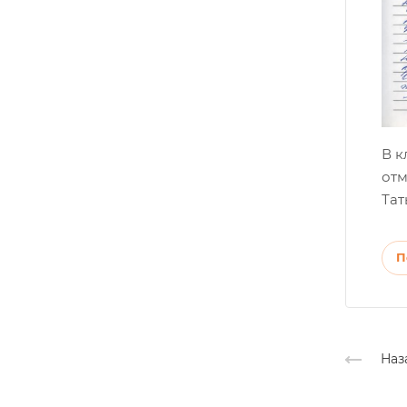
В к
отм
Тат
П
Наз