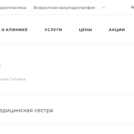
...
аропластика
Возрастная макулодистрофия
О КЛИНИКЕ
УСЛУГИ
ЦЕНЫ
АКЦИИ
а
кова Татьяна
едицинская сестра