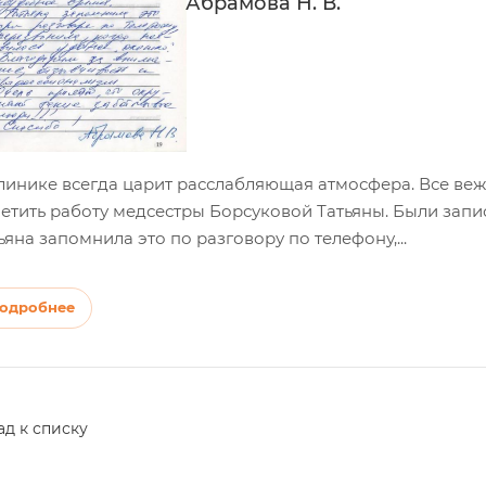
Абрамова Н. В.
линике всегда царит расслабляющая атмосфера. Все ве
етить работу медсестры Борсуковой Татьяны. Были запи
ьяна запомнила это по разговору по телефону,...
одробнее
ад к списку