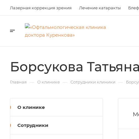
Лазерная коррекция зрения
Лечение катаракты
Блеф
Борсукова Татьян
—
—
—
Главная
О клинике
Сотрудники клиники
Борсу
О клинике
М
Сотрудники