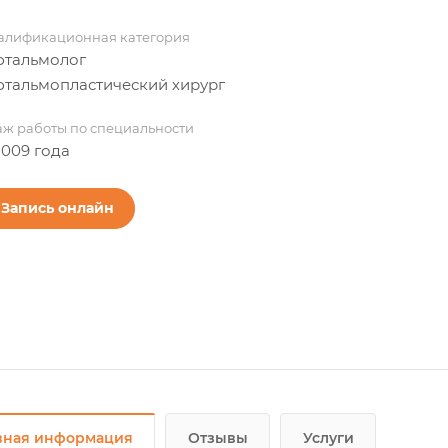
алификационная категория
тальмолог
тальмопластический хирург
аж работы по специальности
2009 года
Запись онлайн
вная информация
Отзывы
Услуги