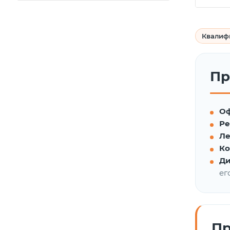
Квалиф
Пр
Оф
Ре
Ле
Ко
Ди
ег
Пр