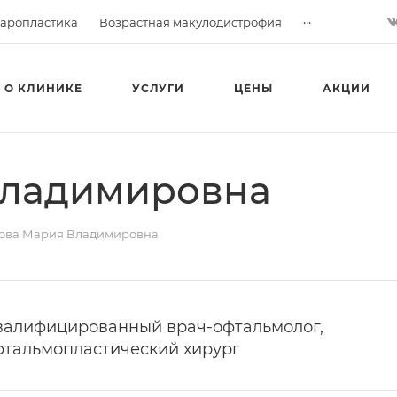
...
аропластика
Возрастная макулодистрофия
О КЛИНИКЕ
УСЛУГИ
ЦЕНЫ
АКЦИИ
Владимировна
ова Мария Владимировна
валифицированный врач-офтальмолог,
фтальмопластический хирург