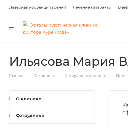
Лазерная коррекция зрения
Лечение катаракты
Блеф
Ильясова Мария 
—
—
—
Главная
О клинике
Сотрудники клиники
Ильяс
О клинике
К
о
Сотрудники