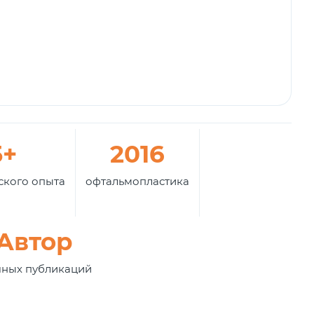
5+
2016
ского опыта
офтальмопластика
Автор
чных публикаций