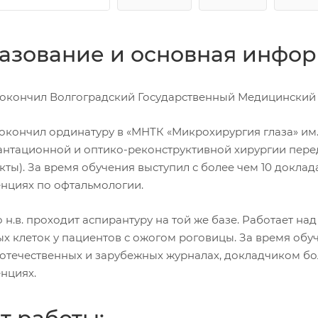
азование и основная инфор
 – окончил Волгоградский Государственный Медицинский 
– окончил ординатуру в «МНТК «Микрохирургия глаза» им. 
антационной и оптико-реконструктивной хирургии перед
акты). За время обучения выступил с более чем 10 докл
нциях по офтальмологии.
о н.в. проходит аспирантуру на той же базе. Работает 
х клеток у пациентов с ожогом роговицы. За время обуч
в отечественных и зарубежных журналах, докладчиком бо
нциях.