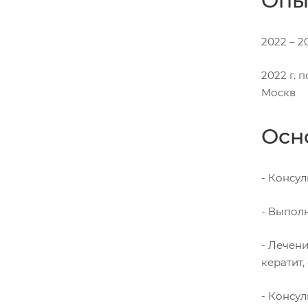
Опы
2022 – 
2022 г. 
Москв
Осн
- Консу
- Выпол
- Лечен
кератит,
- Консул