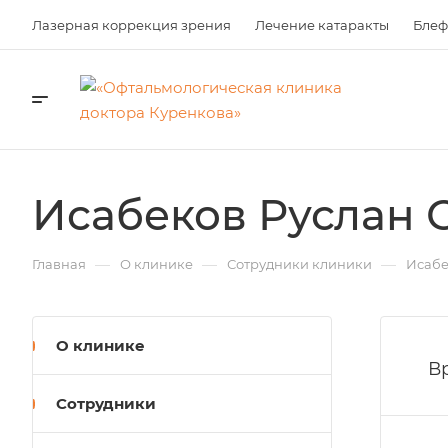
Лазерная коррекция зрения
Лечение катаракты
Блеф
Исабеков Руслан
—
—
—
Главная
О клинике
Сотрудники клиники
Исабе
О клинике
В
Сотрудники