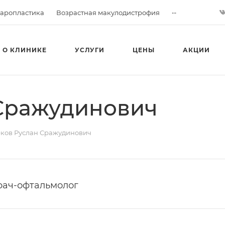
...
аропластика
Возрастная макулодистрофия
О КЛИНИКЕ
УСЛУГИ
ЦЕНЫ
АКЦИИ
 Сражудинович
ков Руслан Сражудинович
рач-офтальмолог