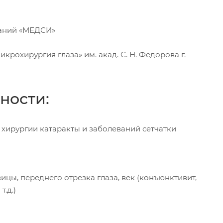
паний «МЕДСИ»
крохирургия глаза» им. акад. С. Н. Фёдорова г.
ности:
 хирургии катаракты и заболеваний сетчатки
цы, переднего отрезка глаза, век (конъюнктивит,
т.д.)