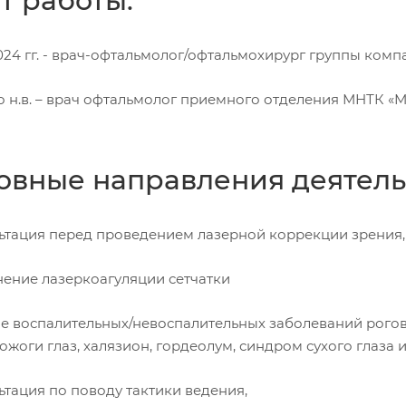
т работы:
2024 гг. - врач-офтальмолог/офтальмохирург группы ком
по н.в. – врач офтальмолог приемного отделения МНТК «Ми
овные направления деятель
льтация перед проведением лазерной коррекции зрения,
нение лазеркоагуляции сетчатки
ие воспалительных/невоспалительных заболеваний рогови
 ожоги глаз, халязион, гордеолум, синдром сухого глаза и 
ьтация по поводу тактики ведения,