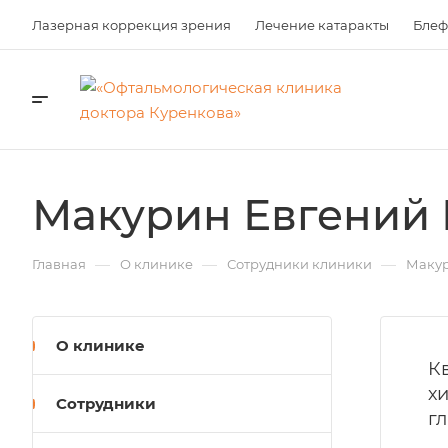
Лазерная коррекция зрения
Лечение катаракты
Блеф
Макурин Евгений
—
—
—
Главная
О клинике
Сотрудники клиники
Макур
О клинике
К
х
Сотрудники
г