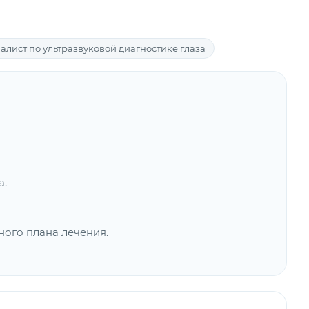
алист по ультразвуковой диагностике глаза
а.
ого плана лечения.