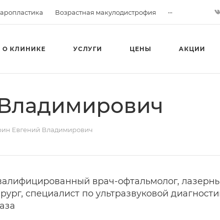
...
аропластика
Возрастная макулодистрофия
О КЛИНИКЕ
УСЛУГИ
ЦЕНЫ
АКЦИИ
 Владимирович
ин Евгений Владимирович
валифицированный врач-офтальмолог, лазерн
ирург, специалист по ультразвуковой диагности
лаза