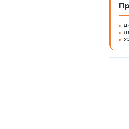
Пр
Д
Л
УЗ