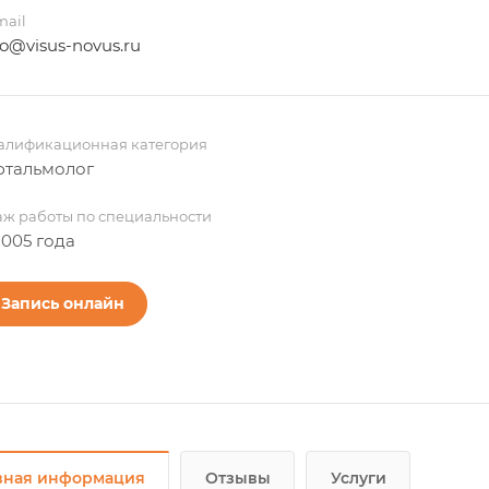
mail
fo@visus-novus.ru
алификационная категория
тальмолог
аж работы по специальности
2005 года
Запись онлайн
вная информация
Отзывы
Услуги