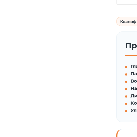
Квалиф
Пр
Гл
Па
Во
На
Ди
Ко
Ул