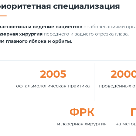
иоритетная специализация
иагностика и ведение пациентов
с заболеваниями орга
азерная хирургия
переднего и заднего отрезка глаза.
И глазного яблока и орбиты.
2005
200
офтальмологическая практика
проведённых о
ФРК
и лазерная хирургия
на мето