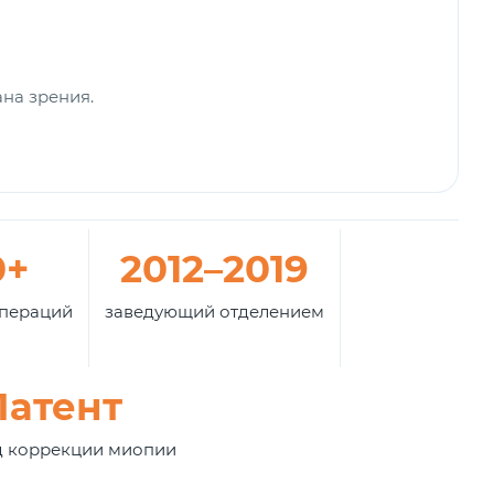
на зрения.
0+
2012–2019
пераций
заведующий отделением
Патент
д коррекции миопии