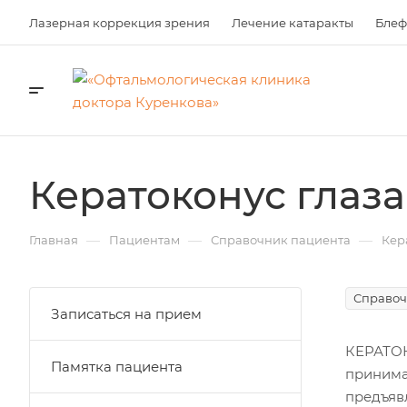
Лазерная коррекция зрения
Лечение катаракты
Блеф
Кератоконус глаза
—
—
—
Главная
Пациентам
Справочник пациента
Кер
Справоч
Записаться на прием
КЕРАТО
Памятка пациента
принима
предъяв