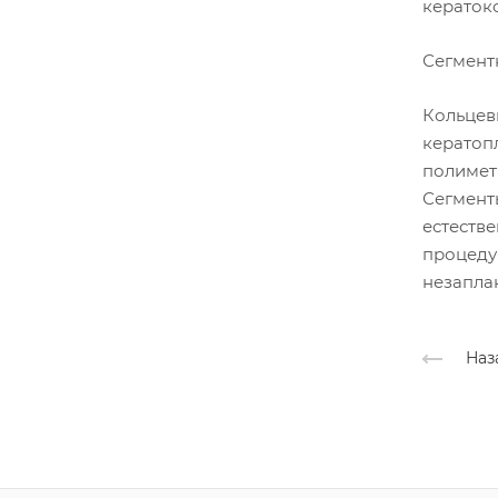
кераток
Сегмент
Кольцев
кератоп
полимет
Сегмент
естеств
процеду
незапла
Наз