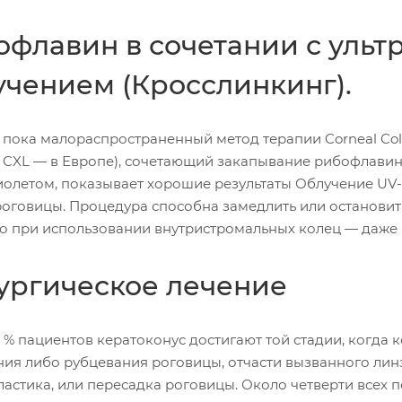
офлавин в сочетании с уль
учением (Кросслинкинг).
 пока малораспространенный метод терапии Corneal Col
и CXL — в Европе), сочетающий закапывание рибофлави
иолетом, показывает хорошие результаты Облучение UV-
оговицы. Процедура способна замедлить или остановить 
о при использовании внутристромальных колец — даже 
ургическое лечение
5 % пациентов кератоконус достигают той стадии, когд
ния либо рубцевания роговицы, отчасти вызванного линз
ластика, или пересадка роговицы. Около четверти всех