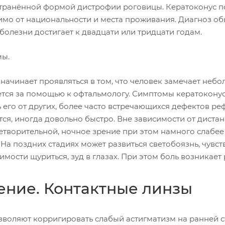
транённой формой дистрофии роговицы. Кератоконус по
имо от национальности и места проживания. Диагноз обы
болезни достигает к двадцати или тридцати годам.
ы.
 начинает проявляться в том, что человек замечает неб
тся за помощью к офтальмологу. Симптомы кератоконуса
 его от других, более часто встречающихся дефектов р
ся, иногда довольно быстро. Вне зависимости от дистан
етворительной, ночное зрение при этом намного слабее 
 На поздних стадиях может развиться светобоязнь, чувст
мости щуриться, зуд в глазах. При этом боль возникает 
ение. Контактные линзы
зволяют корригировать слабый астигматизм на ранней с