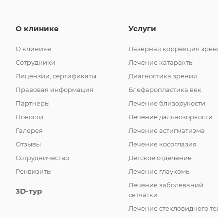
О клинике
Услуги
О клинике
Лазерная коррекция зрен
Сотрудники
Лечение катаракты
Лицензии, сертификаты
Диагностика зрения
Правовая информация
Блефаропластика век
Партнеры
Лечение близорукости
Новости
Лечение дальнозоркости
Галерея
Лечение астигматизма
Отзывы
Лечение косоглазия
Сотрудничество
Детское отделение
Реквизиты
Лечение глаукомы
Лечение заболеваний
3D-тур
сетчатки
Лечение стекловидного те