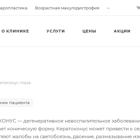
...
аропластика
Возрастная макулодистрофия
О КЛИНИКЕ
УСЛУГИ
ЦЕНЫ
АКЦИИ
атоконус глаза
ник пациента
КОНУС
— дегенеративное невоспалительное заболевание
ет коническую форму. Кератоконус может привести к с
ляют жалобы на светобоязнь, двоение, размазывание из