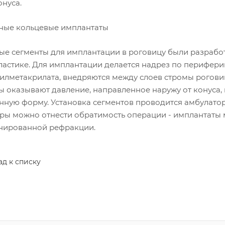
онуса.
ные кольцевые имплантаты
ые сегменты для имплантации в роговицу были разработ
ластике. Для имплантации делается надрез по периферии
илметакрилата, внедряются между слоев стромы роговиц
ы оказывают давление, направленное наружу от конуса, 
енную форму. Установка сегментов проводится амбулатор
ры можно отнести обратимость операции - имплантаты 
нированной рефракции.
ад к списку