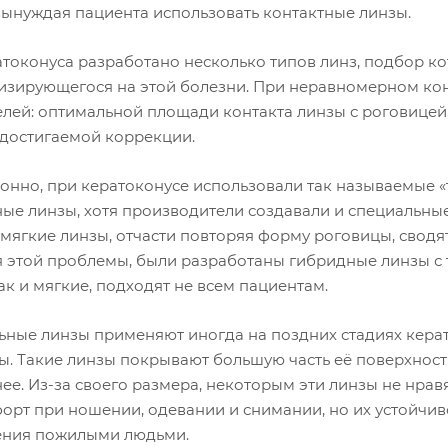
 вынуждая пациента использовать контактные линзы.
атоконуса разработано несколько типов линз, подбор к
изирующегося на этой болезни. При неравномерном кон
лей: оптимальной площади контакта линзы с роговицей,
 достигаемой коррекции.
онно, при кератоконусе использовали так называемые 
ные линзы, хотя производители создавали и специальны
мягкие линзы, отчасти повторяя форму роговицы, сводя
 этой проблемы, были разработаны гибридные линзы с 
ак и мягкие, подходят не всем пациентам.
ьные линзы применяют иногда на поздних стадиях кера
ы. Такие линзы покрывают большую часть её поверхност
ее. Из-за своего размера, некоторым эти линзы не нрав
орт при ношении, одевании и снимании, но их устойчив
ния пожилыми людьми.