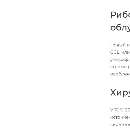
Риб
обл
Новый и
CCL, ил
ультраф
строме р
особенн
Хир
У 10 %-2
истонче
кератоп