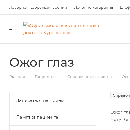
Лазерная коррекция зрения
Лечение катаракты
Блеф
Ожог глаз
—
—
—
Главная
Пациентам
Справочник пациента
Ожо
Справоч
Записаться на прием
Ожог гл
Памятка пациента
могут б