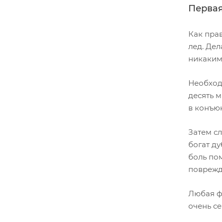
Первая
Как пра
лед. Дел
никаким
Необход
десять м
в конъю
Затем сл
богат д
боль по
поврежд
Любая ф
очень се