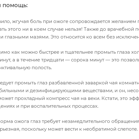
 помощь:
вило, жгучая боль при ожоге сопровождается желанием 
ать этого ни в коем случае нельзя! Также до врачебной 
и глазными мазями. Это относится ко всем без исключе
имо как можно быстрее и тщательнее промыть глаза холо
инут, а в течение тридцати — сорока минут — это позвол
нктивальную полость.
едует промыть глаз разбавленной заваркой чая комнатн
убильными и дезинфицирующими веществами, и он, несо
может прохладный компресс чая на веки. Кстати, это эф
ениях и при воспалительных процессах.
орма ожога глаз требует
незамедлительного обращения 
рьезная, поскольку может вести к необратимой слепоте.