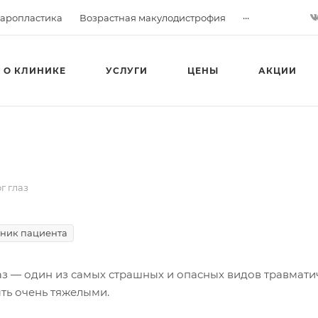
...
аропластика
Возрастная макулодистрофия
О КЛИНИКЕ
УСЛУГИ
ЦЕНЫ
АКЦИИ
г глаз
ник пациента
аз
— один из самых страшных и опасных видов травматич
ыть очень тяжелыми.