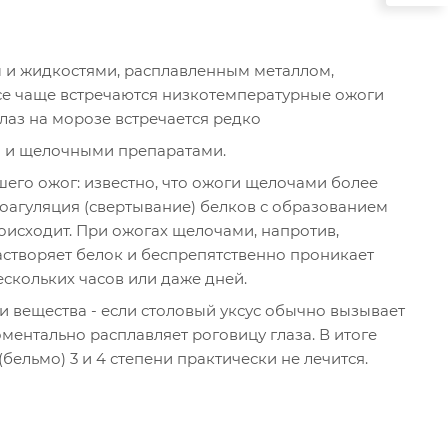
 и жидкостями, расплавленным металлом,
се чаще встречаются низкотемпературные ожоги
лаз на морозе встречается редко
и и щелочными препаратами.
шего ожог: известно, что ожоги щелочами более
коагуляция (свертывание) белков с образованием
роисходит. При ожогах щелочами, напротив,
астворяет белок и беспрепятственно проникает
скольких часов или даже дней.
и вещества - если столовый уксус обычно вызывает
ментально расплавляет роговицу глаза. В итоге
бельмо) 3 и 4 степени практически не лечится.