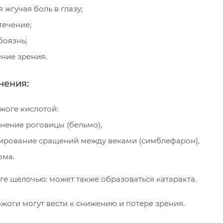
я жгучая боль в глазу;
течение;
боязнь;
ние зрения.
нения:
жоге кислотой:
нение роговицы (бельмо),
рование сращений между веками (симблефарон),
ома.
ге щелочью: может также образоваться катаракта.
жоги могут вести к снижению и потере зрения.