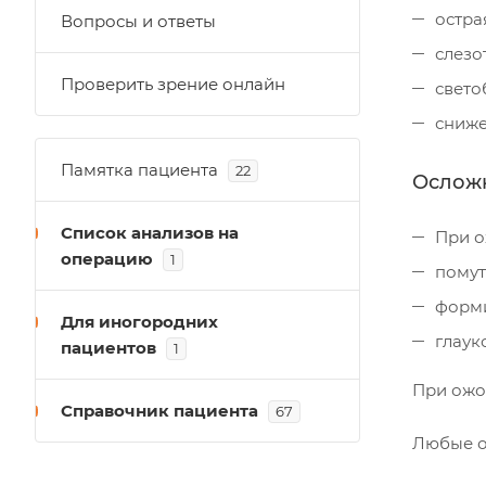
остра
Вопросы и ответы
слезо
Проверить зрение онлайн
свето
сниже
Памятка пациента
22
Ослож
Список анализов на
При о
операцию
1
помут
форми
Для иногородних
глаук
пациентов
1
При ожо
Справочник пациента
67
Любые о