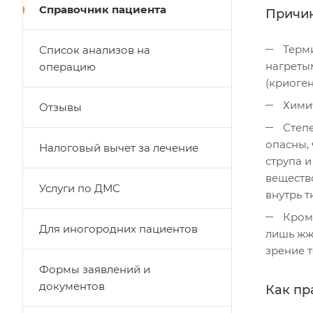
Справочник пациента
Причи
Терм
Список анализов на
нагреты
операцию
(криоген
Хими
Отзывы
Степе
опасны,
Налоговый вычет за лечение
струпа и
веществ
Услуги по ДМС
внутрь 
Кроме
Для иногородних пациентов
лишь жж
зрение т
Формы заявлений и
документов
Как пр