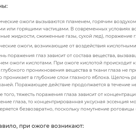
ны:
ические ожоги вызываются пламенем, горячим воздухом
ми или горящими частицами. В современных условиях в
ные жидкости, сжиженные газы, сухой лед), поражение г
ческие ожоги, возникающие от воздействия кислотным
нь поражения глаз зависит от состава вещества, вызвав
 чем ожоги кислотами. При ожоге кислотой происходит 
 глубокого проникновения вещества в ткани глаза не п
о проникает в глубокие слои глазного яблока. Щелочь р
тканей. Поражающее действие продолжается в течение не
 того, тяжесть поражения глаза зависит от концентраци
ение глаза, то концентрированная уксусная эссенция мо
еряется безвозвратно, поскольку помутнение роговицы (
авило, при ожоге возникают: