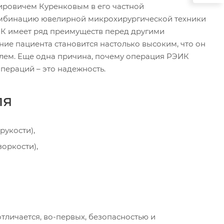
ровичем Куренковым в его частной
омбинацию ювелирной микрохирургической техники
К имеет ряд преимуществ перед другими
е пациента становится настолько высоким, что он
илем. Еще одна причина, почему операция РЭИК
ераций – это надежность.
ля
рукости),
оркости),
личается, во-первых, безопасностью и