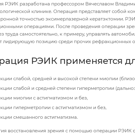
я РЭИК разработана профессором Вячеславом Владими
ологической клинике. Операция представляет собой к
кронной точностью эксимерлазерной кератэктомии. РЭИ
ионными операциями. После проведения операции зрени
ез труда самостоятельно, к примеру, управлять автомоб
т лидирующую позицию среди прочих рефракционных оп
рация РЭИК применяется д
кции слабой, средней и высокой степени миопии (близо
кции слабой и средней степени гиперметропии (дальноз
кции миопии с астигматизмом и без,
кции гиперметропии с астигматизмом и без,
кции смешанного астигматизма.
гия восстановления зрения с помощью операции РЭИК от