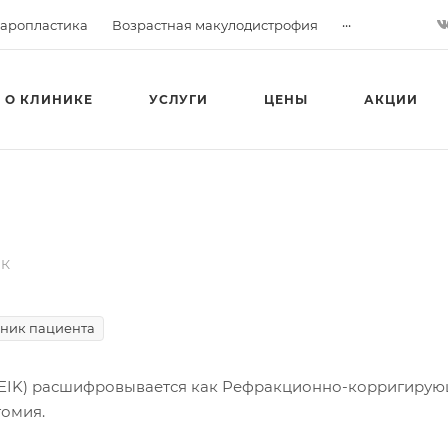
...
аропластика
Возрастная макулодистрофия
О КЛИНИКЕ
УСЛУГИ
ЦЕНЫ
АКЦИИ
ИК
ник пациента
EIK) расшифровывается как Рефракционно-корригирую
томия.