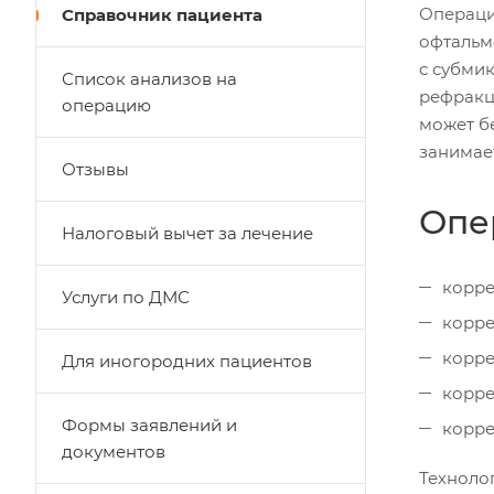
Операци
Справочник пациента
офтальм
с субми
Список анализов на
рефракц
операцию
может б
занимае
Отзывы
Опе
Налоговый вычет за лечение
корре
Услуги по ДМС
корре
корре
Для иногородних пациентов
корре
Формы заявлений и
корре
документов
Техноло