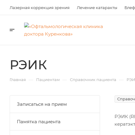
Лазерная коррекция зрения
Лечение катаракты
Блеф
РЭИК
—
—
—
Главная
Пациентам
Справочник пациента
РЭ
Справоч
Записаться на прием
РЭИК (R
Памятка пациента
кератэк