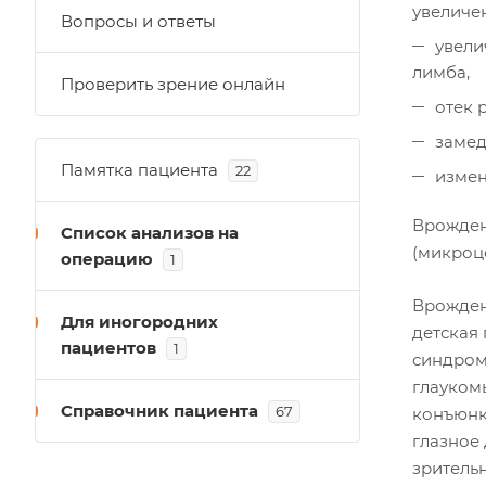
увеличе
Вопросы и ответы
увели
лимба,
Проверить зрение онлайн
отек 
замед
Памятка пациента
22
измен
Врожден
Список анализов на
(микроце
операцию
1
Врожден
Для иногородних
детская
пациентов
1
синдром
глауком
Справочник пациента
67
конъюнк
глазное
зритель