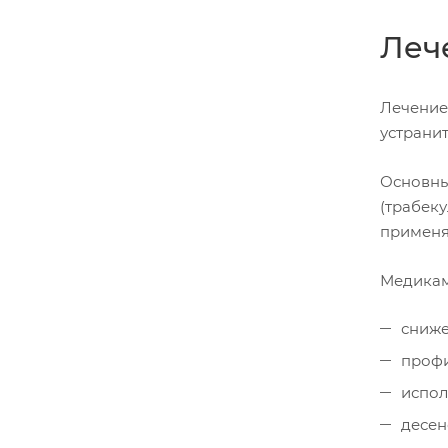
Леч
Лечение
устрани
Основны
(трабеку
применя
Медикам
сниже
профи
испол
десе