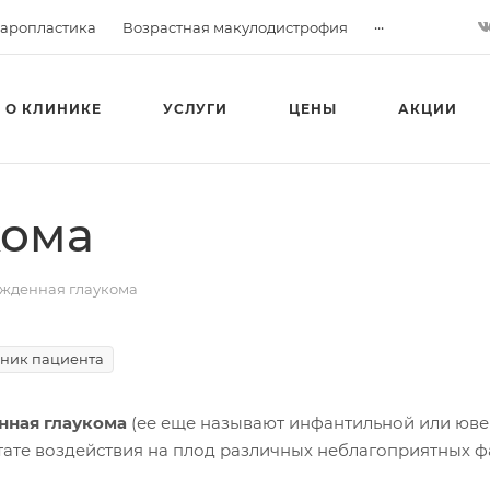
...
аропластика
Возрастная макулодистрофия
О КЛИНИКЕ
УСЛУГИ
ЦЕНЫ
АКЦИИ
кома
жденная глаукома
ник пациента
ная глаукома
(ее еще называют инфантильной или юве
ьтате воздействия на плод различных неблагоприятных ф