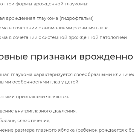
ют три формы врожденной глаукомы:
ая врожденная глаукома (гидрофтальм)
ома в сочетании с аномалиями развития глаза
ома в сочетании с системной врожденной патологией
овные признаки врожденно
ная глаукома характеризуется своеобразными клинич
ными особенностями глаз у детей.
рными признаками являются:
ение внутриглазного давления,
боязнь, слезотечение,
чение размера глазного яблока (ребенок рождается с б