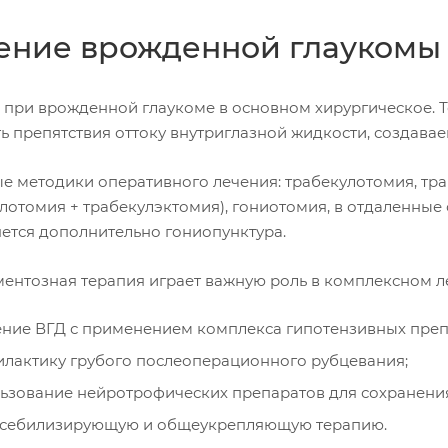
ение врожденной глаукомы
 при врожденной глаукоме в основном хирургическое.
ть препятствия оттоку внутриглазной жидкости, создав
е методики оперативного лечения: трабекулотомия, тр
лотомия + трабекулэктомия), гониотомия, в отдаленные
ется дополнительно гониопунктура.
ентозная терапия играет важную роль в комплексном л
ние ВГД с применением комплекса гипотензивных преп
лактику грубого послеоперационного рубцевания;
ьзование нейротрофических препаратов для сохранени
нсебилизирующую и общеукрепляющую терапию.