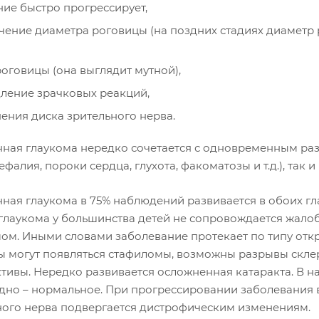
ние быстро прогрессирует,
чение диаметра роговицы (на поздних стадиях диаметр 
роговицы (она выглядит мутной),
ление зрачковых реакций,
ения диска зрительного нерва.
ная глаукома нередко сочетается с одновременным разв
фалия, пороки сердца, глухота, факоматозы и т.д.), так и 
ная глаукома в 75% наблюдений развивается в обоих гл
 глаукома у большинства детей не сопровождается жало
ом. Иными словами заболевание протекает по типу откр
ы могут появляться стафиломы, возможны разрывы скле
тивы. Нередко развивается осложненная катаракта. В 
 дно – нормальное. При прогрессировании заболевания
ного нерва подвергается дистрофическим изменениям.