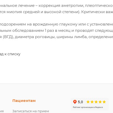
нальное лечение – коррекция аметропии, плеоптическое
тся миопия средней и высокой степени). Критически в
 подозрением на врожденную глаукому или с установлен
льным обследованием 1 раз в месяц и проводят следующ
я (ВГД), диаметра роговицы, ширины лимба, определени
ад к списку
Пациентам
ия
Записаться на прием