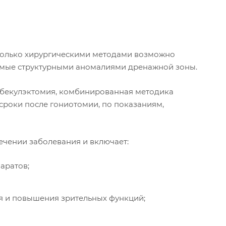
 Только хирургическими методами возможно
аемые структурными аномалиями дренажной зоны.
абекулэктомия, комбинированная методика
 сроки после гониотомии, по показаниям,
ечении заболевания и включает:
аратов;
я и повышения зрительных функций;