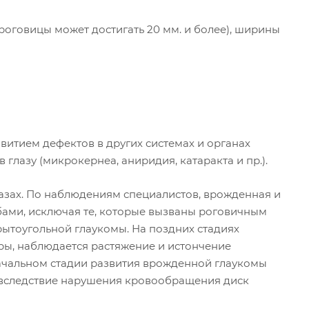
роговицы может достигать 20 мм. и более), ширины
итием дефектов в других системах и органах
в глазу (микрокернеа, аниридия, катаракта и пр.).
азах. По наблюдениям специалистов, врожденная и
бами, исключая те, которые вызваны роговичным
ытоугольной глаукомы. На поздних стадиях
ры, наблюдается растяжение и истончение
начальном стадии развития врожденной глаукомы
 вследствие нарушения кровообращения диск