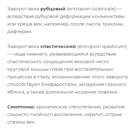
Заворот века
рубцовый
(entropion cicatricale) —
вследствие рубцовой деформации конъюнктивы
или хряща век, например, после ожога, трахомы,
дифтерии.
Заворот века
спастический
(entropion spasticum)
— чаще нижнего, развивающийся вследствие
спастического сокращения вековой части
круговой мышцы глаза при воспалительных
процессах в глазу; возникновению этого заворота
способствуют блефароспазм, западение глазного
яблока, а также длительное ношение повязки. .
Симптомы:
хроническое слёзотечение, развитие
слизисто-гнойного воспаления, кератит, острые
спазмы век.