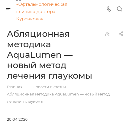
Aбляционная
методика
AquaLumen —
новый метод
лечения глаукомы
—
—
Главная
Новости и статьи
Aбляционная методика AquaLumen — новый метод
лечения глаукомы
20.04.2026