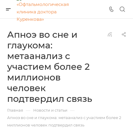
Апноэ во сне и
глаукома:
метаанализ с
участием более 2
миллионов
человек
подтвердил связь
—
—
Главная
Новости и статьи
Апноэ во сне и глаукома: метаанализ с участием более 2
миллионов человек подтвердил связь