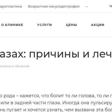
...
аропластика
Возрастная макулодистрофия
О КЛИНИКЕ
УСЛУГИ
ЦЕНЫ
АКЦИИ
азах: причины и ле
ричины и лечение
да – кажется, что болит то ли голова, то ли г
 или в задней части глаза. Иногда она пульсир
нь пугает и хочется узнать, чем вызвана эта бо