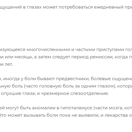
ощущений в глазах может потребоваться ежедневный пр
теризующееся многочисленными и частыми приступами го
и или месяцы, а затем следует период ремиссии, когда 
и лет.
о, иногда у боли бывают предвестники, болевые ощущен
ную боль (часто головную боль за одним глазом), котор
и опухшие глаза; и чрезмерное слезоотделение.
й могут быть аномалии в гипоталамусе (части мозга, ко
то может вызывать боли пока не выявили, и лекарства о