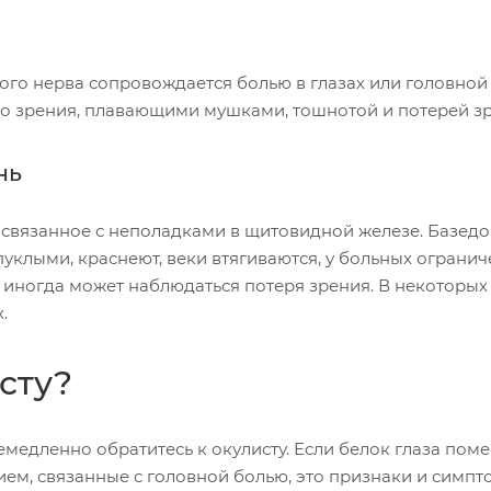
ого нерва сопровождается болью в глазах или головной
ого зрения, плавающими мушками, тошнотой и потерей з
нь
 связанное с неполадками в щитовидной железе. Базедо
пуклыми, краснеют, веки втягиваются, у больных ограни
 иногда может наблюдаться потеря зрения. В некоторых
.
сту?
медленно обратитесь к окулисту. Если белок глаза поме
ем, связанные с головной болью, это признаки и симп