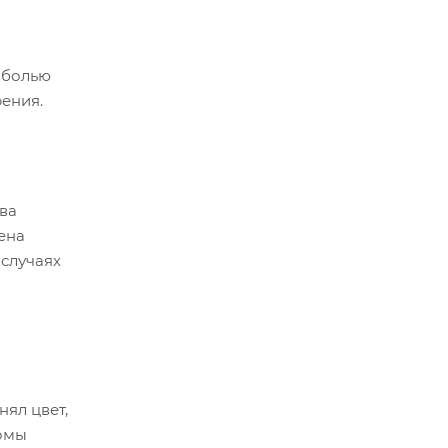
 болью
рения.
ва
чена
 случаях
нял цвет,
томы