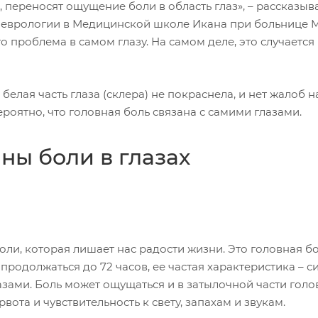
, переносят ощущение боли в область глаз», – рассказыв
 неврологии в Медицинской школе Икана при больнице 
 что проблема в самом глазу. На самом деле, это случается
белая часть глаза (склера) не покраснела, и нет жалоб н
роятно, что головная боль связана с самими глазами.
ы боли в глазах
ли, которая лишает нас радости жизни. Это головная бо
родолжаться до 72 часов, ее частая характеристика – с
азами. Боль может ощущаться и в затылочной части голо
ота и чувствительность к свету, запахам и звукам.