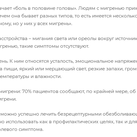
начает «боль в половине головы». Людям с мигренью при
ричем она бывает разных типов, то есть имеется нескольк
му, но у них у всех мигрень».
сстройства – мигания света или ореолы вокруг источни
гренью, такие симптомы отсутствуют.
рень. К ним относятся усталость, эмоциональное напряже
а пищи, яркий или мерцающий свет, резкие запахи, гро
температуры и влажности.
мигрени: 70% пациентов сообщают, по крайней мере, о
игрени.
и, можно успешно лечить безрецептурными обезболиваю
о использовать как в профилактических целях, так и дл
олевого симптома.