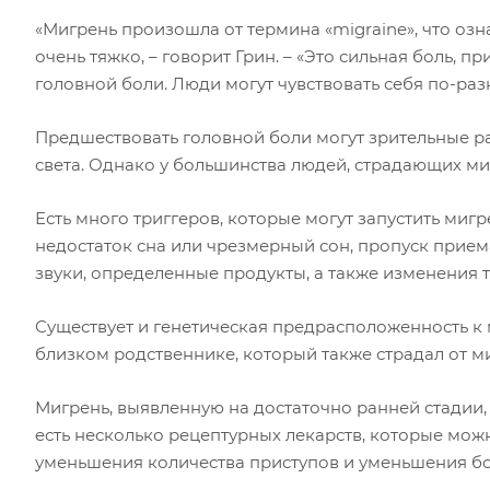
«Мигрень произошла от термина «migraine», что оз
очень тяжко, – говорит Грин. – «Это сильная боль, п
головной боли. Люди могут чувствовать себя по-разно
Предшествовать головной боли могут зрительные ра
света. Однако у большинства людей, страдающих ми
Есть много триггеров, которые могут запустить миг
недостаток сна или чрезмерный сон, пропуск прием
звуки, определенные продукты, а также изменения 
Существует и генетическая предрасположенность к 
близком родственнике, который также страдал от м
Мигрень, выявленную на достаточно ранней стади
есть несколько рецептурных лекарств, которые можн
уменьшения количества приступов и уменьшения б