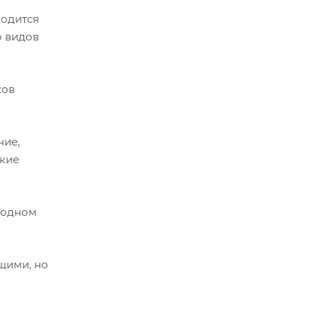
ходится
о видов
ков
ние,
мкие
б одном
щими, но
я