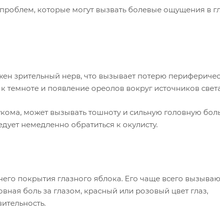
 проблем, которые могут вызвать болевые ощущения в гл
ажен зрительный нерв, что вызывает потерю перифериче
 к темноте и появление ореолов вокруг источников света
укома, может вызывать тошноту и сильную головную боль
едует немедленно обратиться к окулисту.
него покрытия глазного яблока. Его чаще всего вызываю
ная боль за глазом, красный или розовый цвет глаз,
вительность.