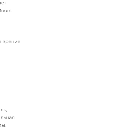
ает
Mount
а зрение
ль,
ильная
вы.