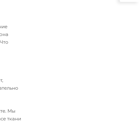
 она
 Что
т,
ательно
те. Мы
се ткани