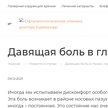
Лазерная коррекция зрения
Лечение катаракты
Блеф
Давящая боль в гл
—
—
Главная
Новости и статьи
Давящая боль в глазах: п
09.12.2021
Иногда мы испытываем дискомфорт особого ро
Эта боль возникает в районе носовых пазух
иногда – постоянная. Это состояние нас оче