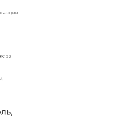
нъекции
же за
и,
ль,