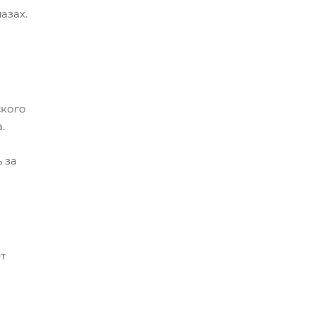
азах.
ского
.
 за
т