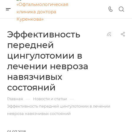
Эффективность
передней
цингулотомии в
лечении невроза
навязчивых
состояний
—
—
Главная
Новости и статьи
Эффективность передней цингулотомии в лечении
невроза навязчивых состояний
01.07.2015