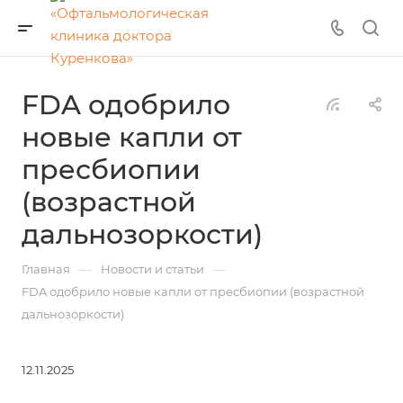
FDA одобрило
новые капли от
пресбиопии
(возрастной
дальнозоркости)
—
—
Главная
Новости и статьи
FDA одобрило новые капли от пресбиопии (возрастной
дальнозоркости)
12.11.2025