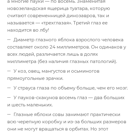
а многие пауки — по восемь. Знаменитая
новозеландская ящерица туатара, которую
считают современницей динозавров, так и
называется — «трехглазая». Третий глаз ее
находится во лбу!
Диаметр глазного яблока взрослого человека
составляет около 24 миллиметров. Он одинаков у
всех людей, различается лишь в долях
миллиметра (без наличия глазных патологий).
У коз, овец, мангустов и осьминогов
прямоугольные зрачки.
У страуса глаза по объему больше, чем его мозг.
У пауков-скакунов восемь глаз — два больших
и шесть маленьких.
Глазные яблоки совы занимают практически
всю черепную коробку и из-за больших размеров
они не могут вращаться в орбитах. Но этот