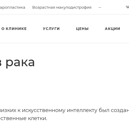
...
аропластика
Возрастная макулодистрофия
О КЛИНИКЕ
УСЛУГИ
ЦЕНЫ
АКЦИИ
 рака
изких к искусственному интеллекту был созда
ственные клетки.