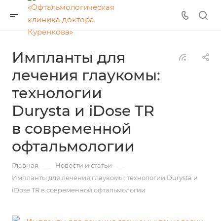
Импланты для
лечения глаукомы:
технологии
Durysta и iDose TR
в современной
офтальмологии
—
—
Главная
Новости и статьи
Импланты для лечения глаукомы: технологии Durysta и
iDose TR в современной офтальмологии