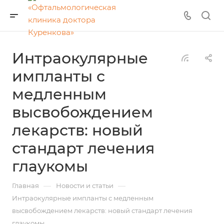
Интраокулярные
импланты с
медленным
высвобождением
лекарств: новый
стандарт лечения
глаукомы
—
—
Главная
Новости и статьи
Интраокулярные импланты с медленным
высвобождением лекарств: новый стандарт лечения
глаукомы