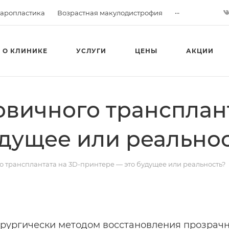
...
аропластика
Возрастная макулодистрофия
О КЛИНИКЕ
УСЛУГИ
ЦЕНЫ
АКЦИИ
овичного трансплант
удущее или реально
о трансплантата на 3D-принтере — это будущее или реальность?
ирургически методом восстановления прозрач