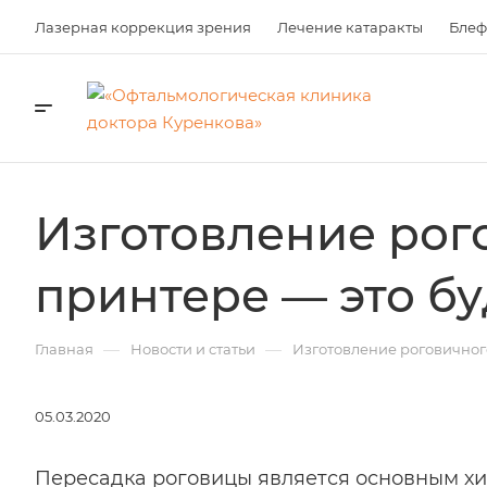
Лазерная коррекция зрения
Лечение катаракты
Блеф
Изготовление рог
принтере — это б
—
—
Главная
Новости и статьи
Изготовление роговичног
05.03.2020
Пересадка роговицы является основным х