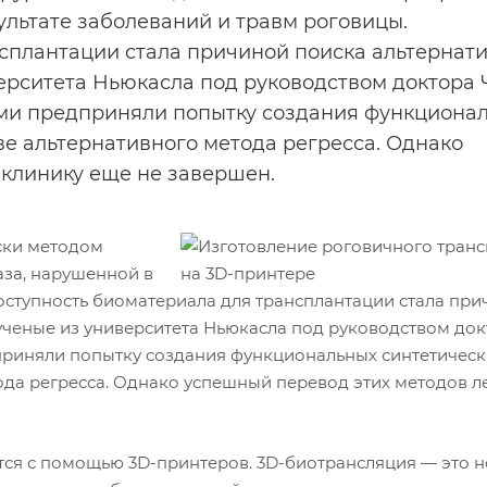
ультате заболеваний и травм роговицы.
сплантации стала причиной поиска альтернат
верситета Ньюкасла под руководством доктора 
ми предприняли попытку создания функциона
ве альтернативного метода регресса. Однако
 клинику еще не завершен.
ски методом
аза, нарушенной в
оступность биоматериала для трансплантации стала пр
 ученые из университета Ньюкасла под руководством док
риняли попытку создания функциональных синтетическ
ода регресса. Однако успешный перевод этих методов л
ся с помощью 3D-принтеров. 3D-биотрансляция — это н