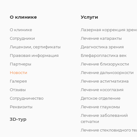
О клинике
Услуги
О клинике
Лазерная коррекция зрен
Сотрудники
Лечение катаракты
Лицензии, сертификаты
Диагностика зрения
Правовая информация
Блефаропластика век
Партнеры
Лечение близорукости
Новости
Лечение дальнозоркости
Галерея
Лечение астигматизма
Отзывы
Лечение косоглазия
Сотрудничество
Детское отделение
Реквизиты
Лечение глаукомы
Лечение заболеваний
3D-тур
сетчатки
Лечение стекловидного те