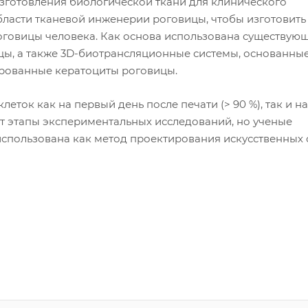
изготовления биологической ткани для клинического
бласти тканевой инженерии роговицы, чтобы изготовить
оговицы человека. Как основа использована существую
ы, а также 3D-биотрансляционные системы, основанные
рованные кератоциты роговицы.
ток как на первый день после печати (> 90 %), так и на
ит этапы экспериментальных исследований, но ученые
использована как метод проектирования искусственных 