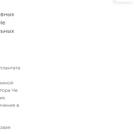
ивных
Че
льных
ичиной
тора Че
их
ечения в
овая