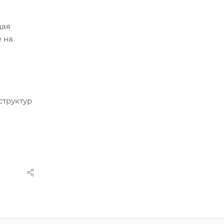
щая
 на
структур