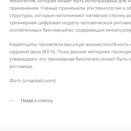
технология, которая может быть использована для 
применения. Ученые применили эти технологии к о
структуры, которые напоминают нативную строму р
трехмерная цифровая модель человеческой роговиц
коллагеновых биочернилах, содержащих инкапсули
Кератоциты проявляли высокую жизнеспособность кле
седьмой день (83 %). Пока данная методика проход
утверждают, что трехмерная биопечать может быть 
роговицы.
Фото {unsplash.com}
Назад к списку