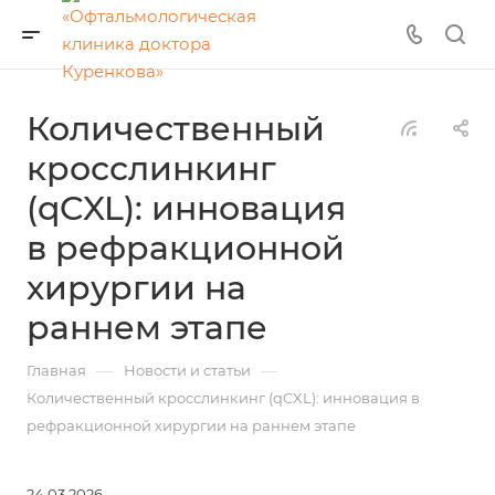
Количественный
кросслинкинг
(qCXL): инновация
в рефракционной
хирургии на
раннем этапе
—
—
Главная
Новости и статьи
Количественный кросслинкинг (qCXL): инновация в
рефракционной хирургии на раннем этапе
24.03.2026