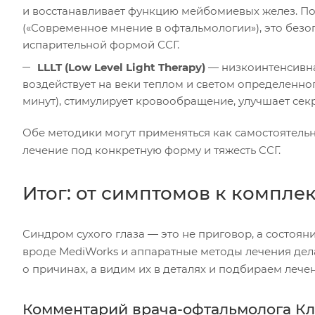
и восстанавливает функцию мейбомиевых желез. П
(«Современное мнение в офтальмологии»), это безо
испарительной формой ССГ.
LLLT (Low Level Light Therapy)
— низкоинтенсивна
воздействует на веки теплом и светом определенно
минут), стимулирует кровообращение, улучшает сек
Обе методики могут применяться как самостоятельн
лечение под конкретную форму и тяжесть ССГ.
Итог: от симптомов к компл
Синдром сухого глаза — это не приговор, а состоя
вроде MediWorks и аппаратные методы лечения дел
о причинах, а видим их в деталях и подбираем лече
Комментарий врача-офтальмолога Кл