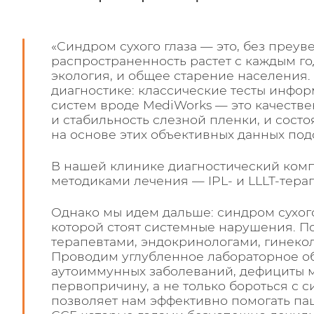
«Синдром сухого глаза — это, без преу
распространенность растет с каждым г
экология, и общее старение населения.
диагностике: классические тесты инфор
систем вроде MediWorks — это качеств
и стабильность слезной пленки, и сост
на основе этих объективных данных под
В нашей клинике диагностический комп
методиками лечения — IPL- и LLLT-тера
Однако мы идем дальше: синдром сухого 
которой стоят системные нарушения. П
терапевтами, эндокринологами, гинек
Проводим углубленное лабораторное о
аутоиммунных заболеваний, дефициты м
первопричину, а не только бороться с
позволяет нам эффективно помогать п