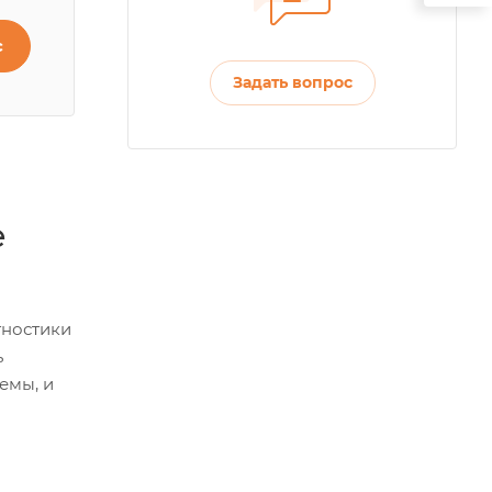
с
Задать вопрос
е
гностики
ь
емы, и