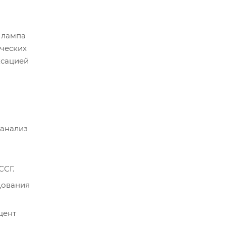
я лампа
ических
ксацией
 анализ
ССГ.
дования
цент