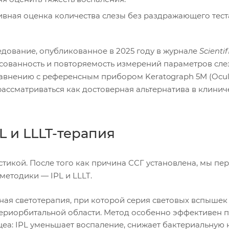
вная оценка количества слезы без раздражающего тест
дование, опубликованное в 2025 году в журнале
Scientif
асованность и повторяемость измерений параметров сл
сравнению с референсным прибором Keratograph 5M (Ocul
рассматриваться как достоверная альтернатива в клини
L и LLLT-терапия
тикой. После того как причина ССГ установлена, мы пе
методики — IPL и LLLT.
ая светотерапия, при которой серия световых вспышек
ериорбитальной области. Метод особенно эффективен 
еа: IPL уменьшает воспаление, снижает бактериальную 