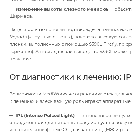
Измерение высоты слезного мениска
— объекти
Ширмера.
Надежность технологии подтверждена научно: иссле
Reports
(«Научные отчеты»), показало высокую согл
пленки, выполненных с помощью S390L Firefly, по 
Германия). Авторы сделали вывод, что S390L может 
практике.
От диагностики к лечению: IP
Возможности MediWorks не ограничиваются диагнос
к лечению, и здесь важную роль играют аппаратные 
IPL (Intense Pulsed Light)
— интенсивная импульсн
определенной длины волны воздействует на кожу п
испарительной форме ССГ, связанной с ДМЖ и розац