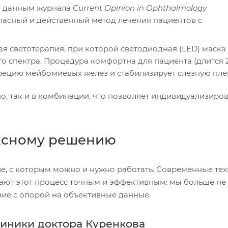
о данным журнала
Current Opinion in Ophthalmology
пасный и действенный метод лечения пациентов с
я светотерапия, при которой светодиодная (LED) маска
го спектра. Процедура комфортна для пациента (длится 
рецию мейбомиевых желез и стабилизирует слезную пле
о, так и в комбинации, что позволяет индивидуализиров
ексному решению
ние, с которым можно и нужно работать. Современные те
ают этот процесс точным и эффективным: мы больше не
ние с опорой на объективные данные.
иники доктора Куренкова