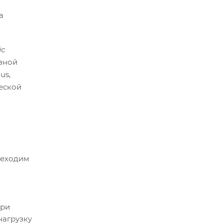
а
ic
езной
us,
ческой
реходим
при
нагрузку