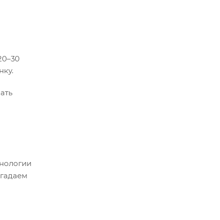
20–30
нку.
ать
хнологии
 гадаем