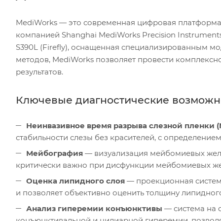
MediWorks — это современная цифровая платформа 
компанией Shanghai MediWorks Precision Instruments
S390L (Firefly), оснащенная специализированным мо
методов, MediWorks позволяет провести комплексн
результатов.
Ключевые диагностические возможн
Неинвазивное время разрыва слезной пленки (N
стабильности слезы без красителей, с определение
Мейбография
— визуализация мейбомиевых желез
критически важно при дисфункции мейбомиевых же
Оценка липидного слоя
— проекционная систем
и позволяет объективно оценить толщину липидного
Анализ гиперемии конъюнктивы
— система на о
конъюнктивальной и цилиарной гиперемии, позволя