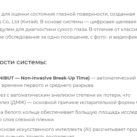
для оценки состояния глазной поверхности, созданная
 Co., Ltd (Китай). В основе системы — цифровая щелева
дулем для диагностики сухого глаза. В отличие от класс
ое обследование за одно посещение, с фото- и видеофи
ости системы:
IBUT — Non‑Invasive Break‑Up Time)
— автоматический
м времени первого и среднего разрыва.
 с автоматическим анализом степени их потери, что
лез (ДМЖ) — основной причине испарительной формы 
а белого кольца обеспечивает большую площадь иссле
 слоя слезной пленки.
снове искусственного интеллекта (AI) рассчитывает про
я оценить тяжесть воспаления.