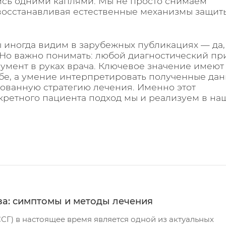
ись одними каплями. Мы не просто снимаем
 восстанавливая естественные механизмы защит
мы иногда видим в зарубежных публикациях — да,
 Но важно понимать: любой диагностический пр
умент в руках врача. Ключевое значение имеют
ебе, а умение интерпретировать полученные да
рованную стратегию лечения. Именно этот
ретного пациента подход мы и реализуем в на
за: симптомы и методы лечения
ССГ) в настоящее время является одной из актуальных