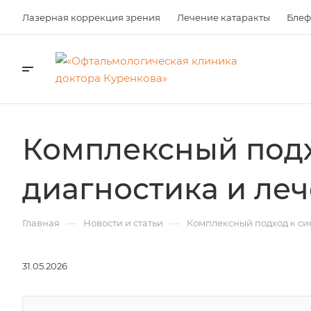
Лазерная коррекция зрения
Лечение катаракты
Блеф
Комплексный подхо
диагностика и ле
—
—
Главная
Новости и статьи
Комплексный подход к син
31.05.2026