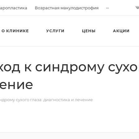
...
аропластика
Возрастная макулодистрофия
О КЛИНИКЕ
УСЛУГИ
ЦЕНЫ
АКЦИИ
д к синдрому сухог
чение
дрому сухого глаза: диагностика и лечение