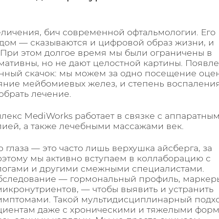
величения, бич современной офтальмологии. Его
одом — сказываются и цифровой образ жизни, и
 При этом долгое время мы были ограничены в
мативны, но не дают целостной картины. Появл
енный скачок: мы можем за одно посещение оце
ояние мейбомиевых желез, и степень воспаления
обрать лечение.
лекс MediWorks работает в связке с аппаратны
пией, а также лечебными массажами век.
глаза — это часто лишь верхушка айсберга, за
оэтому мы активно вступаем в коллаборацию с
ологами и другими смежными специалистами.
бследование — гормональный профиль, маркер
икронутриентов, — чтобы выявить и устранить
 симптомами. Такой мультидисциплинарный подх
ациентам даже с хроническими и тяжелыми фор