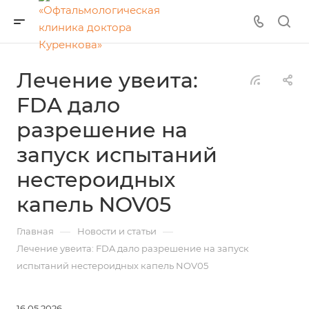
Лечение увеита:
FDA дало
разрешение на
запуск испытаний
нестероидных
капель NOV05
—
—
Главная
Новости и статьи
Лечение увеита: FDA дало разрешение на запуск
испытаний нестероидных капель NOV05
16.05.2026