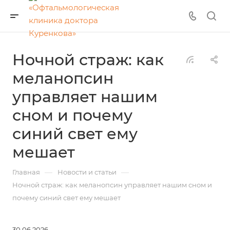
Ночной страж: как
меланопсин
управляет нашим
сном и почему
синий свет ему
мешает
—
—
Главная
Новости и статьи
Ночной страж: как меланопсин управляет нашим сном и
почему синий свет ему мешает
30.06.2026