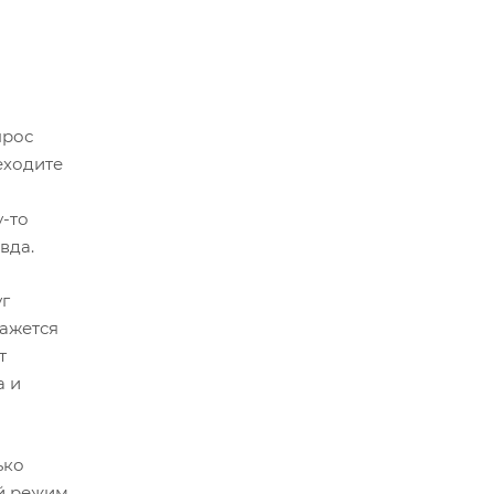
прос
еходите
у-то
вда.
уг
кажется
т
а и
ько
й режим,