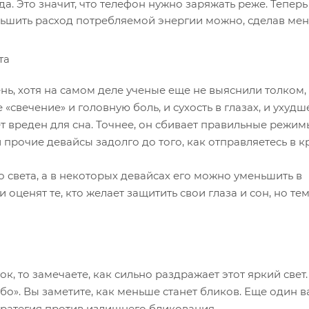
а. Это значит, что телефон нужно заряжать реже. Теперь
ньшить расход потребляемой энергии можно, сделав ме
та
ень, хотя на самом деле ученые еще не выяснили толком, 
 «свечение» и головную боль, и сухость в глазах, и ухуд
ет вреден для сна. Точнее, он сбивает правильные режим
рочие девайсы задолго до того, как отправляетесь в кр
о света, а в некоторых девайсах его можно уменьшить в
оценят те, кто желает защитить свои глаза и сон, но те
к, то замечаете, как сильно раздражает этот яркий свет.
бо». Вы заметите, как меньше станет бликов. Еще один в
тратегия против излишнего бликования.