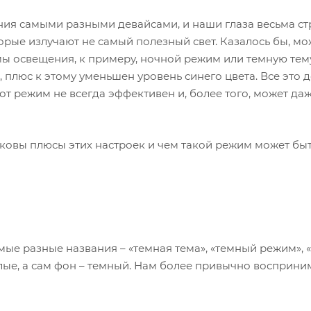
ния самыми разными девайсами, и наши глаза весьма с
оторые излучают не самый полезный свет. Казалось бы, м
мы освещения, к примеру, ночной режим или темную тем
, плюс к этому уменьшен уровень синего цвета. Все это
тот режим не всегда эффективен и, более того, может да
аковы плюсы этих настроек и чем такой режим может бы
ые разные названия – «темная тема», «темный режим», 
тлые, а сам фон – темный. Нам более привычно восприни