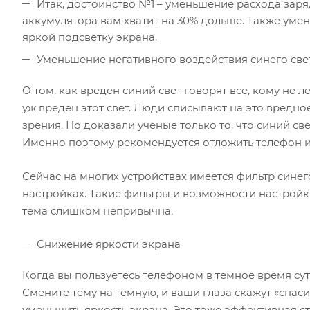
Итак, достоинство №1 – уменьшение расхода заряд
аккумулятора вам хватит на 30% дольше. Также уме
яркой подсветку экрана.
Уменьшение негативного воздействия синего све
О том, как вреден синий свет говорят все, кому не л
уж вреден этот свет. Люди списывают на это вредное
зрения. Но доказали ученые только то, что синий св
Именно поэтому рекомендуется отложить телефон и п
Сейчас на многих устройствах имеется фильтр синег
настройках. Такие фильтры и возможности настройки 
тема слишком непривычна.
Снижение яркости экрана
Когда вы пользуетесь телефоном в темное время суто
Смените тему на темную, и ваши глаза скажут «спаси
уменьшить яркость экрана. Это тоже эффективная с