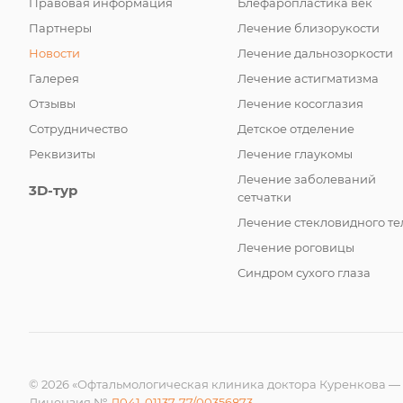
Правовая информация
Блефаропластика век
Партнеры
Лечение близорукости
Новости
Лечение дальнозоркости
Галерея
Лечение астигматизма
Отзывы
Лечение косоглазия
Сотрудничество
Детское отделение
Реквизиты
Лечение глаукомы
Лечение заболеваний
3D-тур
сетчатки
Лечение стекловидного те
Лечение роговицы
Синдром сухого глаза
© 2026 «Офтальмологическая клиника доктора Куренкова —
Лицензия №
Л041-01137-77/00356873