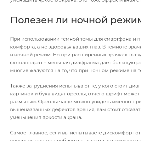
Полезен ли ночной режим
При использовании темной темы для смартфона и пр
комфорта, а не здоровья ваших глаз. В темноте зра
в ночной режим. Но при расширенных зрачках глазу
фотоаппарат – меньшая диафрагма дает большую резк
многие жалуются на то, что при ночном режиме на т
Также затруднения испытывают те, у кого стоит диаг
картинок и букв видят ореолы, отчего шрифт может 
размытым. Ореолы чаще можно увидеть именно при и
вышеназванных дефектов зрения, вам стоит отказать
уменьшения яркости экрана.
Самое главное, если вы испытываете дискомфорт от
решив основные проблемы с глазами, вы сможете с