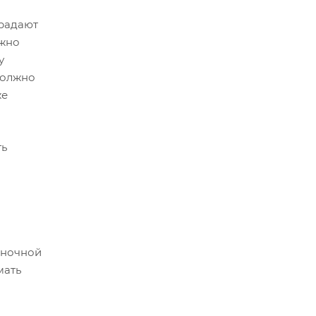
традают
ожно
у
 должно
же
ть
«ночной
мать