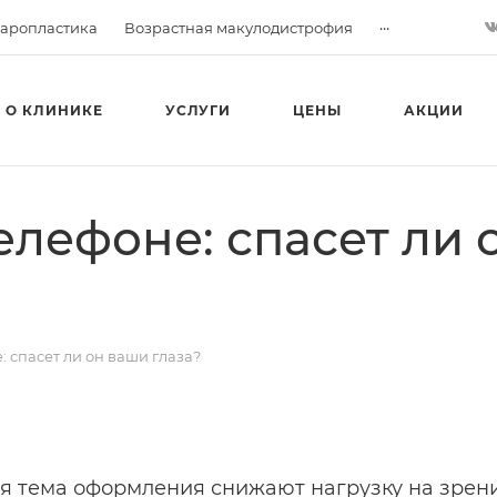
...
аропластика
Возрастная макулодистрофия
О КЛИНИКЕ
УСЛУГИ
ЦЕНЫ
АКЦИИ
елефоне: спасет ли 
 спасет ли он ваши глаза?
я тема оформления снижают нагрузку на зрен