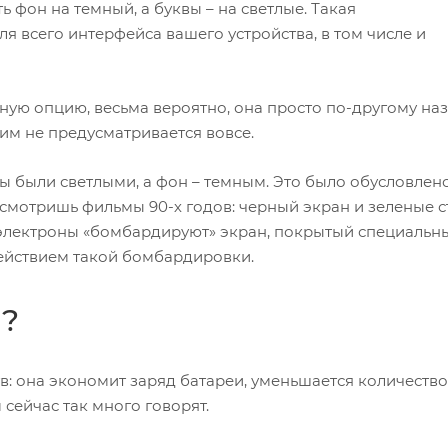
 фон на темный, а буквы – на светлые. Такая
я всего интерфейса вашего устройства, в том числе и
ную опцию, весьма вероятно, она просто по-другому наз
им не предусматривается вовсе.
ы были светлыми, а фон – темным. Это было обусловлен
 смотришь фильмы 90-х годов: черный экран и зеленые с
 электроны «бомбардируют» экран, покрытый специальн
действием такой бомбардировки.
м?
: она экономит заряд батареи, уменьшается количеств
 сейчас так много говорят.