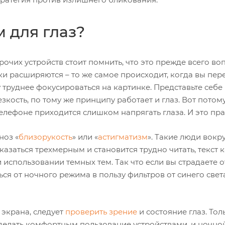
 для глаз?
очих устройств стоит помнить, что это прежде всего во
чки расширяются – то же самое происходит, когда вы пер
 труднее фокусироваться на картинке. Представьте себе
ость, по тому же принципу работает и глаз. Вот потом
елефоне приходится слишком напрягать глаза. И это пра
ноз «
близорукость
» или «
астигматизм
». Такие люди вокр
казаться трехмерным и становится трудно читать, текст 
спользовании темных тем. Так что если вы страдаете о
ся от ночного режима в пользу фильтров от синего свет
 экрана, следует
проверить зрение
и состояние глаз. Тол
делать комфортным пользование устройствами, и ночно