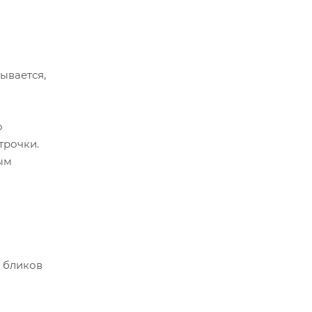
ывается,
о
трочки.
ым
о бликов