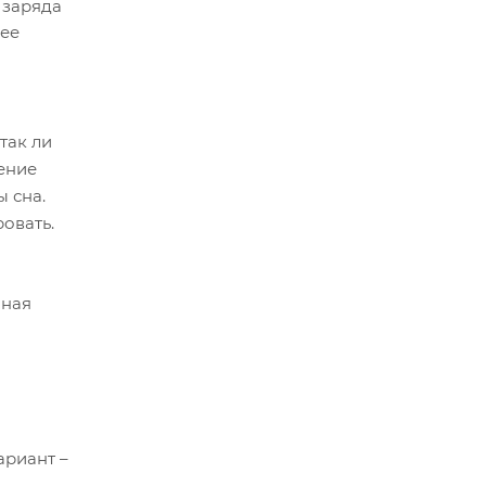
 заряда
нее
так ли
шение
ы сна.
овать.
мная
ариант –