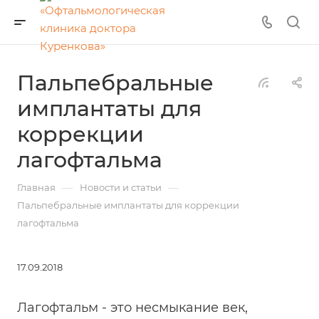
Пальпебральные
имплантаты для
коррекции
лагофтальма
—
—
Главная
Новости и статьи
Пальпебральные имплантаты для коррекции
лагофтальма
17.09.2018
Лагофтальм - это несмыкание век,