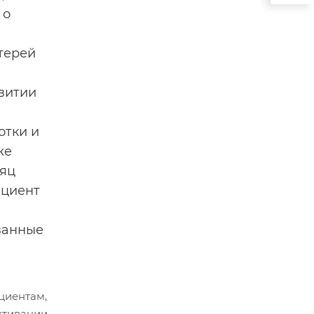
 о
терей
витии
отки и
же
сяц
ациент
ванные
циентам,
ктивации