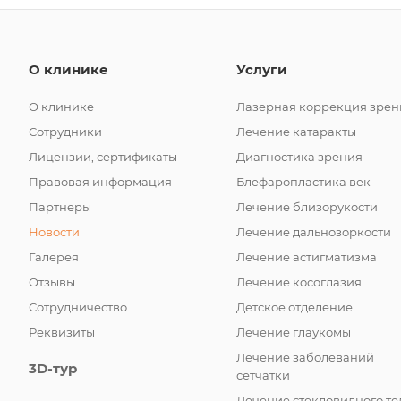
О клинике
Услуги
О клинике
Лазерная коррекция зрен
Сотрудники
Лечение катаракты
Лицензии, сертификаты
Диагностика зрения
Правовая информация
Блефаропластика век
Партнеры
Лечение близорукости
Новости
Лечение дальнозоркости
Галерея
Лечение астигматизма
Отзывы
Лечение косоглазия
Сотрудничество
Детское отделение
Реквизиты
Лечение глаукомы
Лечение заболеваний
3D-тур
сетчатки
Лечение стекловидного те