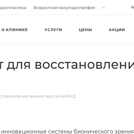
...
аропластика
Возрастная макулодистрофия
О КЛИНИКЕ
УСЛУГИ
ЦЕНЫ
АКЦИИ
 для восстановлени
сстановления зрения при сухой ВМД
я инновационные системы бионического зрения