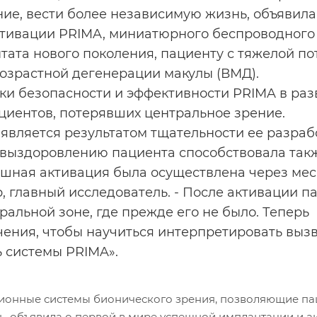
е, вести более независимую жизнь, объявила
ктивации PRIMA, миниатюрного беспроводного
ата нового поколения, пациенту с тяжелой по
 возрастной дегенерации макулы (ВМД).
ки безопасности и эффективности PRIMA в раз
циентов, потерявших центральное зрение.
является результатом тщательности ее разраб
 выздоровлению пациента способствовала так
ешная активация была осуществлена через ме
, главный исследователь. - После активации п
ральной зоне, где прежде его не было. Теперь
чения, чтобы научиться интерпретировать выз
ь системы PRIMA».
ционные системы бионического зрения, позволяющие па
ь, объявила о первой в мире успешной имплантации и а