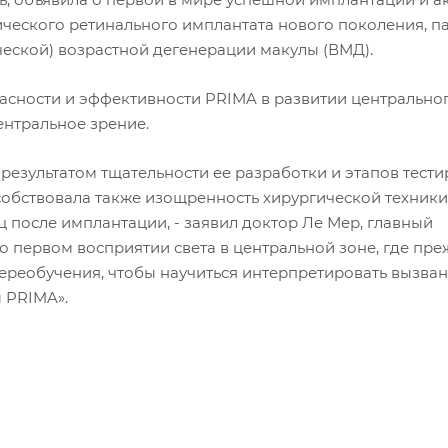
еского ретинального имплантата нового поколения, па
ческой) возрастной дегенерации макулы (ВМД).
асности и эффективности PRIMA в развитии центрально
ентральное зрение.
результатом тщательности ее разработки и этапов тести
бствовала также изощренность хирургической техники
 после имплантации, - заявил доктор Ле Мер, главный
о первом восприятии света в центральной зоне, где пре
переобучения, чтобы научиться интерпретировать вызва
 PRIMA».