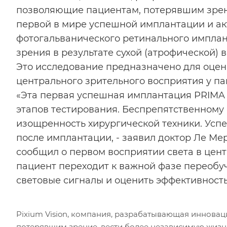
позволяющие пациентам, потерявшим зрени
первой в мире успешной имплантации и а
фотогальванического ретинального имплант
зрения в результате сухой (атрофической)
Это исследование предназначено для оцен
центрального зрительного восприятия у па
«Эта первая успешная имплантация PRIMA 
этапов тестирования. Беспрепятственному
изощренность хирургической техники. Усп
после имплантации, - заявил доктор Ле Мер
сообщил о первом восприятии света в цент
пациент переходит к важной фазе переобу
световые сигналы и оценить эффективност
Pixium Vision, компания, разрабатывающая иннова
потерявшим зрение, вести более независимую жизн