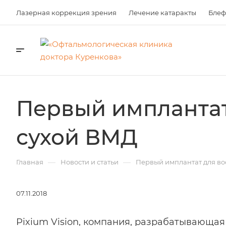
Лазерная коррекция зрения
Лечение катаракты
Блеф
Первый имплантат
сухой ВМД
—
—
Главная
Новости и статьи
Первый имплантат для во
07.11.2018
Pixium Vision, компания, разрабатывающа