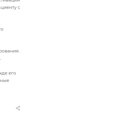
циенту с
го
рования.
.
жде его
нные