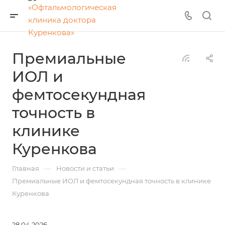
Премиальные
ИОЛ и
фемтосекундная
точность в
клинике
Куренкова
—
—
Главная
Новости и статьи
Премиальные ИОЛ и фемтосекундная точность в клинике
Куренкова
28.04.2026