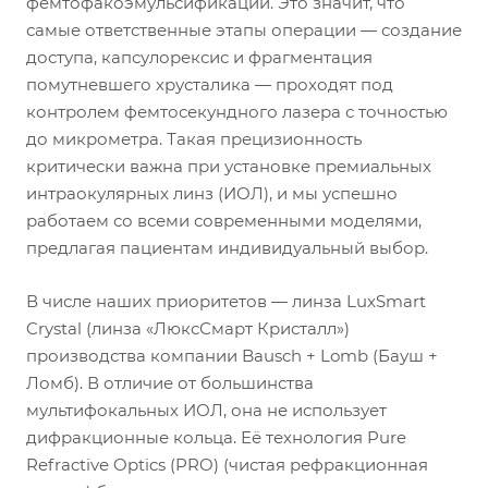
фемтофакоэмульсификации. Это значит, что
самые ответственные этапы операции — создание
доступа, капсулорексис и фрагментация
помутневшего хрусталика — проходят под
контролем фемтосекундного лазера с точностью
до микрометра. Такая прецизионность
критически важна при установке премиальных
интраокулярных линз (ИОЛ), и мы успешно
работаем со всеми современными моделями,
предлагая пациентам индивидуальный выбор.
В числе наших приоритетов — линза LuxSmart
Crystal (линза «ЛюксСмарт Кристалл»)
производства компании Bausch + Lomb (Бауш +
Ломб). В отличие от большинства
мультифокальных ИОЛ, она не использует
дифракционные кольца. Её технология Pure
Refractive Optics (PRO) (чистая рефракционная