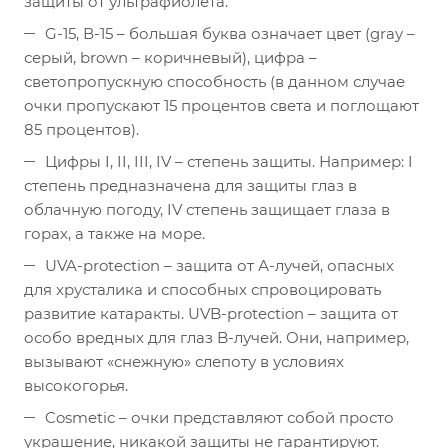
защиты от ультрафиолета.
G-15, В-15 – большая буква означает цвет (gray –
серый, brown – коричневый), цифра –
светопропускную способность (в данном случае
очки пропускают 15 процентов света и поглощают
85 процентов).
Цифры I, II, III, IV – степень защиты. Например: I
степень предназначена для защиты глаз в
облачную погоду, IV степень защищает глаза в
горах, а также на море.
UVA-protection – защита от А-лучей, опасных
для хрусталика и способных спровоцировать
развитие катаракты. UVB-protection – защита от
особо вредных для глаз B-лучей. Они, например,
вызывают «снежную» слепоту в условиях
высокогорья.
Cosmetic – очки представляют собой просто
украшение, никакой защиты не гарантируют.