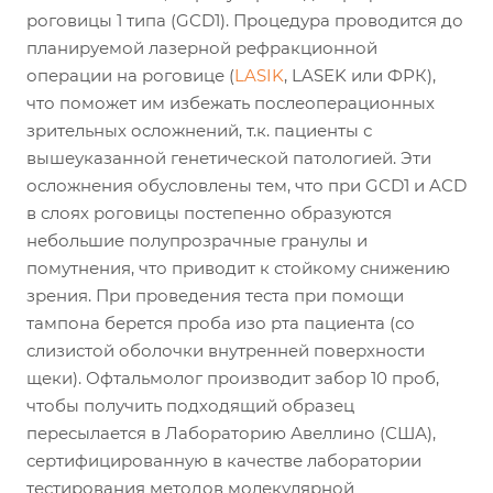
роговицы 1 типа (GCD1). Процедура проводится до
планируемой лазерной рефракционной
операции на роговице (
LASIK
, LASEK или ФРК),
что поможет им избежать послеоперационных
зрительных осложнений, т.к. пациенты с
вышеуказанной генетической патологией. Эти
осложнения обусловлены тем, что при GCD1 и ACD
в слоях роговицы постепенно образуются
небольшие полупрозрачные гранулы и
помутнения, что приводит к стойкому снижению
зрения. При проведения теста при помощи
тампона берется проба изо рта пациента (со
слизистой оболочки внутренней поверхности
щеки). Офтальмолог производит забор 10 проб,
чтобы получить подходящий образец
пересылается в Лабораторию Авеллино (США),
сертифицированную в качестве лаборатории
тестирования методов молекулярной