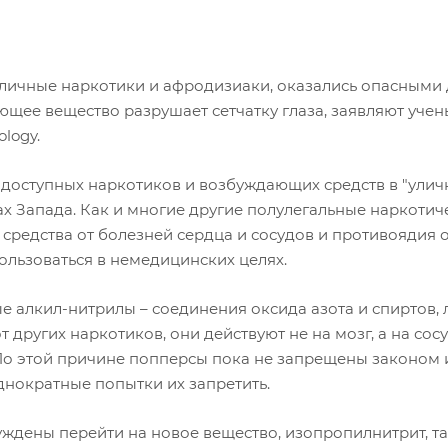
личные наркотики и афродизиаки, оказались опасными 
ующее вещество разрушает сетчатку глаза, заявляют учен
ology.
доступных наркотиков и возбуждающих средств в "улич
ах Запада. Как и многие другие полулегальные наркотич
е средства от болезней сердца и сосудов и противоядия 
ользоваться в немедицинских целях.
 алкил-нитрилы – соединения оксида азота и спиртов, 
 других наркотиков, они действуют не на мозг, а на сос
По этой причине попперсы пока не запрещены законом 
днократные попытки их запретить.
уждены перейти на новое вещество, изопропилнитрит, та