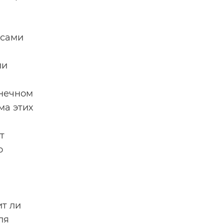
 сами
ли
онечном
ма этих
т
о
ит ли
ля