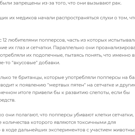
были запрещены из-за того, что они вызывают рак.
их их медиков начали распространяться слухи о том, ч
с 12 любителями попперсов, часть из которых испытывал
ие их глаз и сетчатки. Параллельно они проанализиров
потребляли их подопечные, пытаясь понять, что именно 
е-то "вкусовые" добавки.
лько те британцы, которые употребляли попперсы на ба
иводит к появлению "мертвых пятен" на сетчатке и други
ечном итоге привели бы к развитию слепоты, если бы
редств.
ко они полагают, что попперсы убивают клетки сетчатки,
ие количества которого являются токсичными для
 в ходе дальнейших экспериментов с участием животных