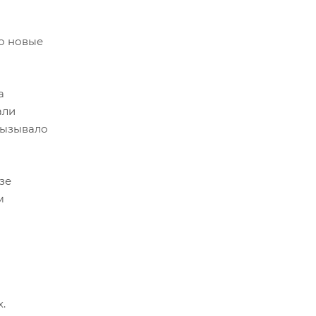
то новые
а
али
вызывало
зе
м
.