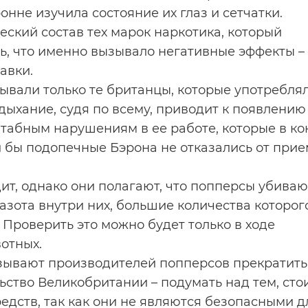
нне изучила состояние их глаз и сетчатки.
ский состав тех марок наркотика, который
ь, что именно вызывало негативные эффекты –
авки.
ывали только те британцы, которые употребля
дыхание, судя по всему, приводит к появлению
штабным нарушениям в ее работе, которые в к
и бы подопечные Бэрона не отказались от прие
дит, однако они полагают, что попперсы убиваю
 азота внутри них, большие количества которог
Проверить это можно будет только в ходе
отных.
изывают производителей попперсов прекратить
ьство Великобритании – подумать над тем, сто
дств, так как они не являются безопасными д