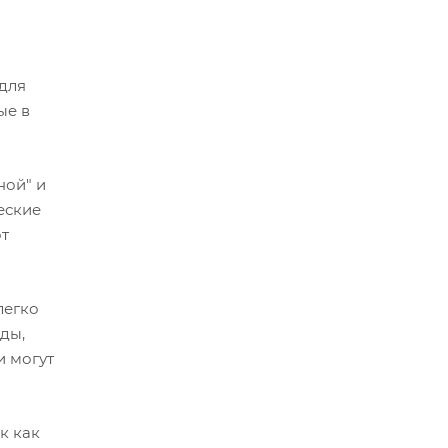
для
ые в
ной" и
еские
от
легко
уды,
и могут
к как