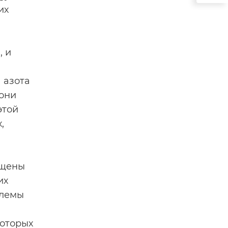
их
, и
 азота
 они
этой
,
ещены
их
блемы
которых