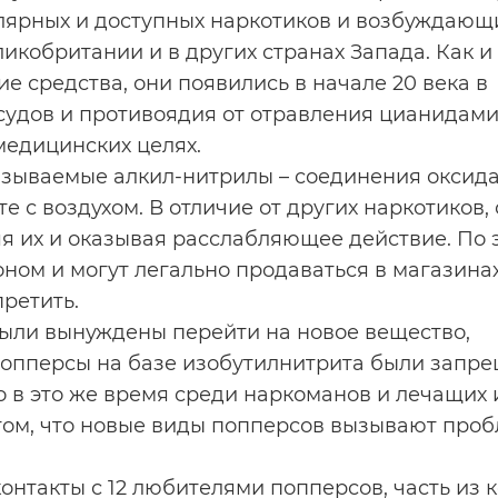
лярных и доступных наркотиков и возбуждающ
ликобритании и в других странах Запада. Как и
е средства, они появились в начале 20 века в
осудов и противоядия от отравления цианидами
медицинских целях.
зываемые алкил-нитрилы – соединения оксида
е с воздухом. В отличие от других наркотиков,
яя их и оказывая расслабляющее действие. По 
ом и могут легально продаваться в магазинах
ретить.
были вынуждены перейти на новое вещество,
 попперсы на базе изобутилнитрита были запр
о в это же время среди наркоманов и лечащих 
 том, что новые виды попперсов вызывают про
онтакты с 12 любителями попперсов, часть из 