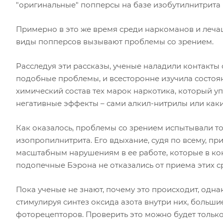
"оригинальные" попперсы на базе изобутилнитрита 
Примерно в это же время среди наркоманов и лечащ
виды попперсов вызывают проблемы со зрением.
Расследуя эти рассказы, ученые наладили контакты 
подобные проблемы, и всесторонне изучила состоян
химический состав тех марок наркотика, который у
негативные эффекты – сами алкил-нитрилы или каки
Как оказалось, проблемы со зрением испытывали то
изопропилнитрита. Его вдыхание, судя по всему, пр
масштабным нарушениям в ее работе, которые в кон
подопечные Бэрона не отказались от приема этих с
Пока ученые не знают, почему это происходит, одна
стимулируя синтез оксида азота внутри них, больш
фоторецепторов. Проверить это можно будет только