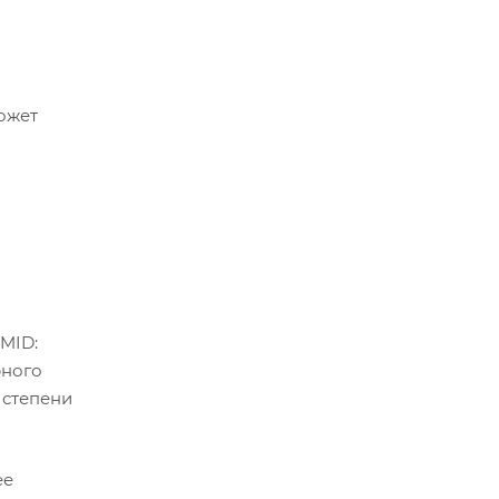
ожет
MID:
рного
й степени
ее