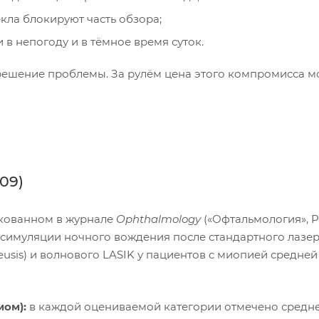
кла блокируют часть обзора;
 в непогоду и в тёмное время суток.
решение проблемы. За рулём цена этого компромисса м
09)
икованном в журнале
Ophthalmology
(«Офтальмология», P
ты симуляции ночного вождения после стандартного лазе
mileusis) и волнового LASIK у пациентов с миопией средне
ом):
в каждой оцениваемой категории отмечено средн