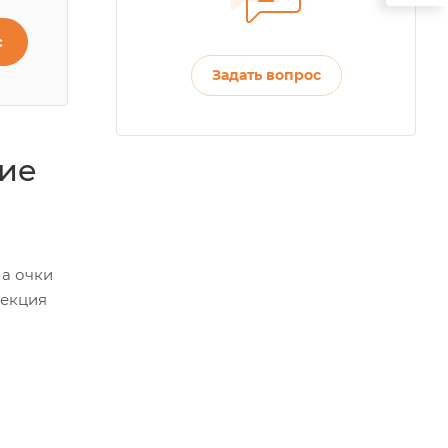
с
Задать вопрос
ние
 а очки
рекция