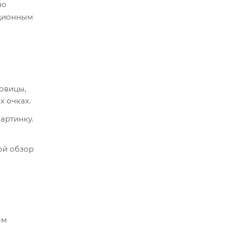
но
ационным
овицы,
х очках.
артинку.
ой обзор
ым