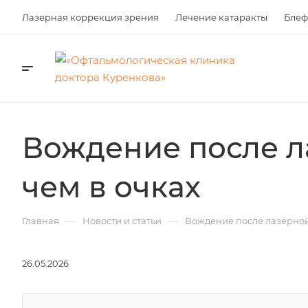
Лазерная коррекция зрения
Лечение катаракты
Блеф
Вождение после л
чем в очках
—
—
Главная
Новости и статьи
Вождение после лазерной
26.05.2026