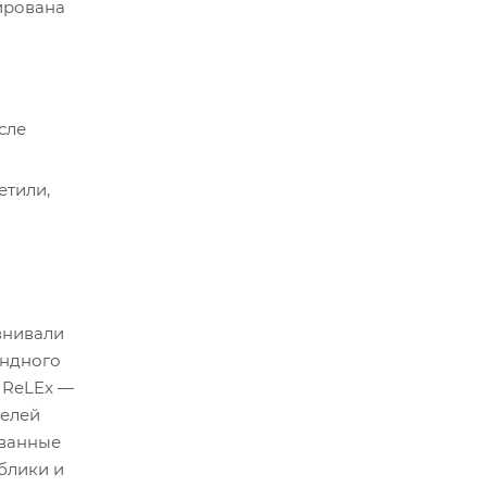
ирована
сле
етили,
внивали
ундного
 ReLEx —
телей
ованные
блики и