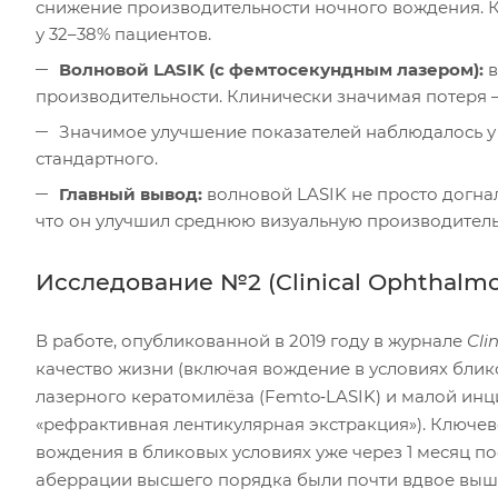
снижение производительности ночного вождения. К
у 32–38% пациентов.
Волновой LASIK (с фемтосекундным лазером):
в
производительности. Клинически значимая потеря —
Значимое улучшение показателей наблюдалось у 1
стандартного.
Главный вывод:
волновой LASIK не просто догнал
что он улучшил среднюю визуальную производитель
Исследование №2 (Clinical Ophthalmol
В работе, опубликованной в 2019 году в журнале
Cli
качество жизни (включая вождение в условиях бли
лазерного кератомилёза (Femto‑LASIK) и малой инц
«рефрактивная лентикулярная экстракция»). Ключев
вождения в бликовых условиях уже через 1 месяц п
аберрации высшего порядка были почти вдвое выше