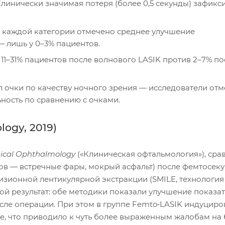
линически значимая потеря (более 0,5 секунды) зафикс
 каждой категории отмечено среднее улучшение
 лишь у 0–3% пациентов.
1–31% пациентов после волнового LASIK против 2–7% по
 очки по качеству ночного зрения — исследователи отм
ность по сравнению с очками.
ogy, 2019)
nical Ophthalmology
(«Клиническая офтальмология»), сра
ков — встречные фары, мокрый асфальт) после фемтосек
изионной лентикулярной экстракции (SMILE, технология
ой результат: обе методики показали улучшение показа
осле операции. При этом в группе Femto‑LASIK индуцир
, что приводило к чуть более выраженным жалобам на 