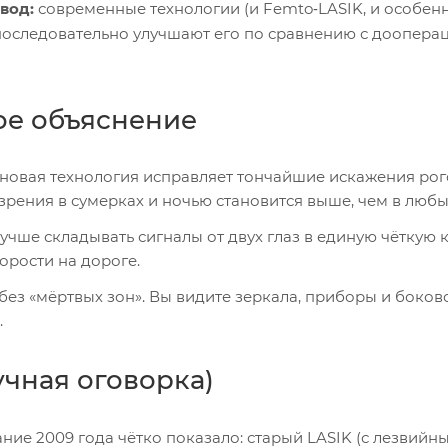
вод:
современные технологии (и Femto‑LASIK, и особен
а последовательно улучшают его по сравнению с доопер
ое объяснение
новая технология исправляет тончайшие искажения рог
зрения в сумерках и ночью становится выше, чем в любы
учше складывать сигналы от двух глаз в единую чёткую к
орости на дороге.
ез «мёртвых зон». Вы видите зеркала, приборы и боков
.
чная оговорка)
ние 2009 года чётко показало: старый LASIK (с лезвийн