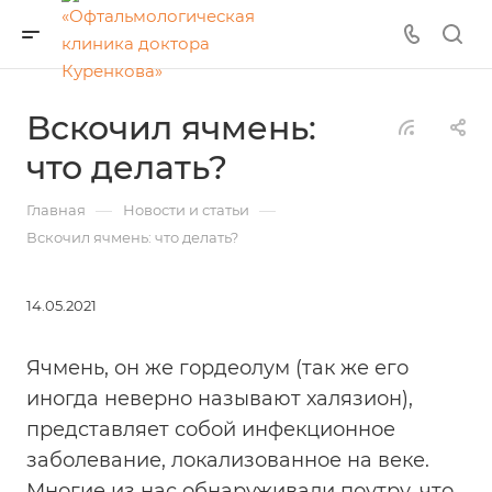
Вскочил ячмень:
что делать?
—
—
Главная
Новости и статьи
Вскочил ячмень: что делать?
14.05.2021
Ячмень, он же гордеолум (так же его
иногда неверно называют халязион),
представляет собой инфекционное
заболевание, локализованное на веке.
Многие из нас обнаруживали поутру, что