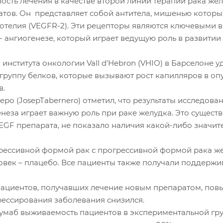
сть лечения в качестве второй линии терапии рака жел
атов. Он представляет собой антитела, мишенью которы
отелия (VEGFR-2). Эти рецепторы являются ключевыми в
 ангиогенезе, который играет ведущую роль в развитии
института онкологии Vall d'Hebron (VHIO) в Барселоне у
группу белков, которые вызывают рост капилляров в оп
в.
ро (JosepTabernero) отметил, что результаты исследова
неза играет важную роль при раке желудка. Это существ
VEGF препарата, не показало наличия какой-либо значит
грессивной формой рак с прогрессивной формой рака же
ловек – плацебо. Все пациенты также получали поддер
 пациентов, получавших лечение новым препаратом, повы
грессирования заболевания снизился.
румаб выживаемость пациентов в экспериментальной гр