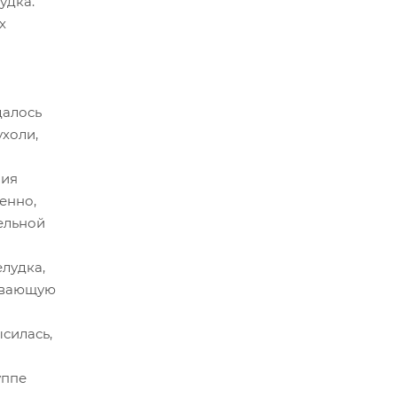
удка.
х
далось
ухоли,
ния
енно,
ельной
лудка,
живающую
силась,
уппе