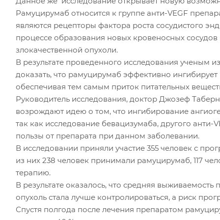
Данное же исследование открывает новую возможно
Рамуцирумаб относится к группе анти-VEGF препар
являются рецепторы фактора роста сосудистого энд
процессе образования новых кровеносных сосудов -
злокачественной опухоли.
В результате проведенного исследования ученым из 
доказать, что рамуцирумаб эффективно ингибирует 
обеспечивая тем самым приток питательных вещест
Руководитель исследования, доктор Джозеф Таберне
возрождают идею о том, что ингибирование ангиоге
так как исследование бевацизумаба, другого анти-
пользы от препарата при данном заболевании.
В исследовании приняли участие 355 человек с про
из них 238 человек принимали рамуцирумаб, 117 че
терапию.
В результате оказалось, что средняя выживаемость
опухоль стала лучше контролироваться, а риск про
Спустя полгода после лечения препаратом рамуци