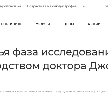
...
аропластика
Возрастная макулодистрофия
О КЛИНИКЕ
УСЛУГИ
ЦЕНЫ
АКЦИИ
ья фаза исследован
одством доктора Дж
 исследований испанских ученых под руководством доктора Джо