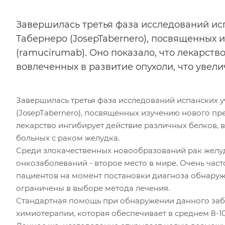
Завершилась третья фаза исследований ис
Табернеро (JosepTabernero), посвященных
(ramucirumab). Оно показало, что лекарств
вовлеченных в развитие опухоли, что увел
Завершилась третья фаза исследований испанских 
(JosepTabernero), посвященных изучению нового пр
лекарство ингибирует действие различных белков, 
больных с раком желудка.
Среди злокачественных новообразований рак желудк
онкозаболеваний - второе место в мире. Очень час
пациентов на момент постановки диагноза обнаружи
ограничены в выборе метода лечения.
Стандартная помощь при обнаружении данного забо
химиотерапии, которая обеспечивает в среднем 8-1