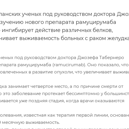
панских ученых под руководством доктора Дж
 изучению нового препарата рамуцирумаба
о ингибирует действие различных белков,
ичивает выживаемость больных с раком желудка
ученых под руководством доктора Джозефа Табернеро
епарата рамуцирумаба (ramucirumab). Оно показало, что
вовлеченных в развитие опухоли, что увеличивает выжив
а занимает четвертое место, а по причине смерти от
то это заболевание протекает бессимптомно у большинс
вается уже поздняя стадия, когда врачи оказываются
левания, известная как терапия первой линии, основан
0 месячную выживаемость.