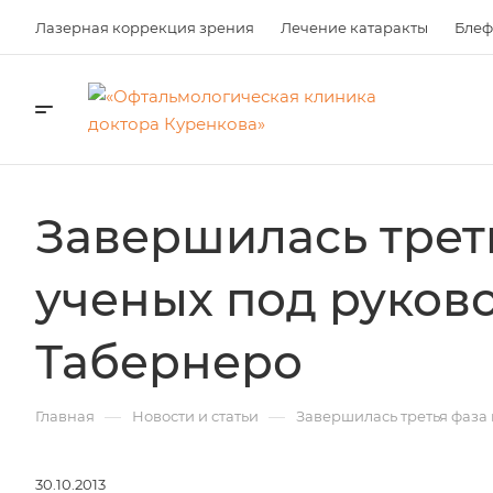
Лазерная коррекция зрения
Лечение катаракты
Блеф
Завершилась трет
ученых под руков
Табернеро
—
—
Главная
Новости и статьи
Завершилась третья фаза
30.10.2013