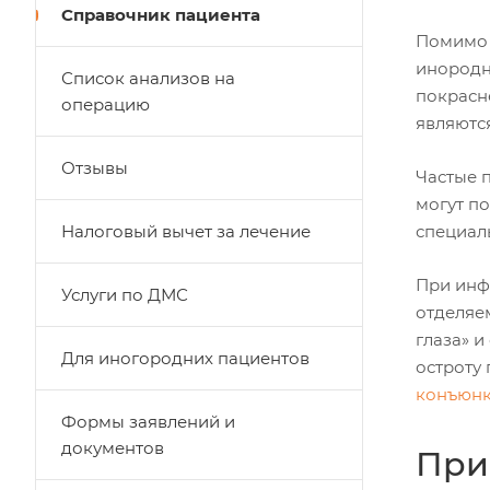
Справочник пациента
Помимо 
инородно
Список анализов на
покрасн
операцию
являются
Отзывы
Частые 
могут п
Налоговый вычет за лечение
специаль
При инфе
Услуги по ДМС
отделяе
глаза» 
Для иногородних пациентов
остроту
конъюнк
Формы заявлений и
документов
При