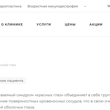
...
аропластика
Возрастная макулодистрофия
О КЛИНИКЕ
УСЛУГИ
ЦЕНЫ
АКЦИИ
сный глаз
ник пациента
ываемый синдром «красных глаз» объединяет в себе гр
ние поверхностных кровеносных сосудов, что в свою о
й оболочки глаза.