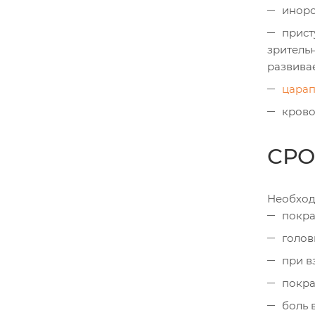
иноро
прист
зритель
развива
царап
крово
СРО
Необход
покра
голов
при в
покра
боль в