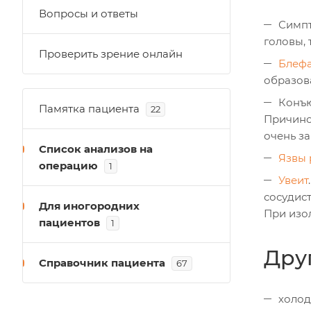
Вопросы и ответы
Симпт
головы, 
Проверить зрение онлайн
Блеф
образов
Конъю
Памятка пациента
22
Причино
очень за
Список анализов на
Язвы 
операцию
1
Увеит
сосудис
Для иногородних
При изо
пациентов
1
Дру
Справочник пациента
67
холод