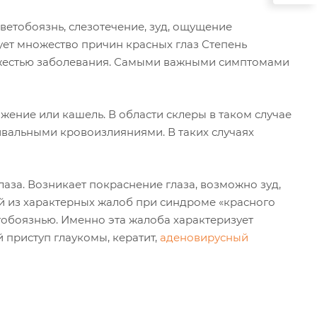
ветобоязнь, слезотечение, зуд, ощущение
вует множество причин красных глаз Степень
яжестью заболевания. Самыми важными симптомами
жение или кашель. В области склеры в таком случае
ивальными кровоизлияниями. В таких случаях
аза. Возникает покраснение глаза, возможно зуд,
ой из характерных жалоб при синдроме «красного
тобоязнью. Именно эта жалоба характеризует
 приступ глаукомы, кератит,
аденовирусный