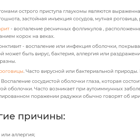
омами острого приступа глаукомы являются выраженна
тошнота, застойная инъекция сосудов, мутная роговица,
арит
- воспаление ресничных фолликулов , расположенны
анием корок на веках.
нктивит - воспаление или инфекция оболочки, покрываю
й может быть вирус, бактерия, аллергия или раздражен
разны.
роговицы
. Часто вирусной или бактериальной природы. 
. Воспаление сосудистой оболочки глаза, которая состои
той оболочки. Часто возникает при аутоиммунных забол
лированном поражении радужки обычно говорят об ири
гие причины:
 или аллергия;