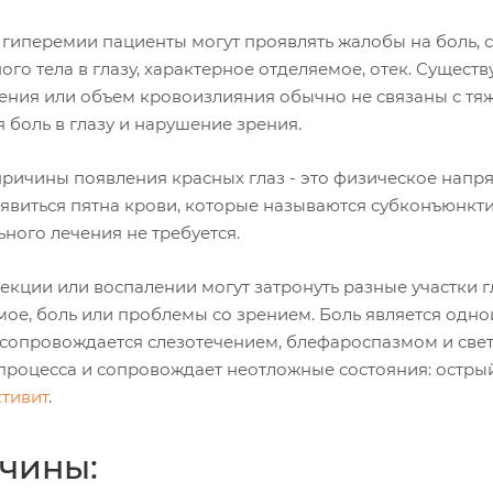
гиперемии пациенты могут проявлять жалобы на боль, с
го тела в глазу, характерное отделяемое, отек. Сущест
ения или объем кровоизлияния обычно не связаны с т
 боль в глазу и нарушение зрения.
причины появления красных глаз - это физическое напря
оявиться пятна крови, которые называются субконъюнкт
ного лечения не требуется.
кции или воспалении могут затронуть разные участки гл
мое, боль или проблемы со зрением. Боль является одн
и сопровождается слезотечением, блефароспазмом и све
 процесса и сопровождает неотложные состояния: острый
тивит
.
чины: