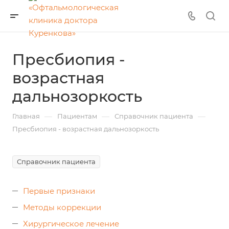
Пресбиопия -
возрастная
дальнозоркость
—
—
—
Главная
Пациентам
Справочник пациента
Пресбиопия - возрастная дальнозоркость
Справочник пациента
Первые признаки
Методы коррекции
Хирургическое лечение