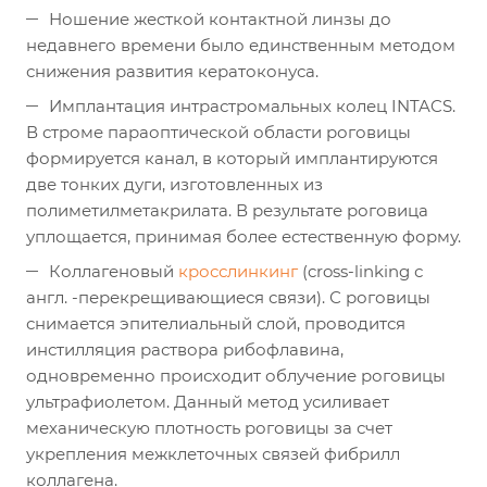
Ношение жесткой контактной линзы до
недавнего времени было единственным методом
снижения развития кератоконуса.
Имплантация интрастромальных колец INTACS.
В строме параоптической области роговицы
формируется канал, в который имплантируются
две тонких дуги, изготовленных из
полиметилметакрилата. В результате роговица
уплощается, принимая более естественную форму.
Коллагеновый
кросслинкинг
(cross-linking с
англ. -перекрещивающиеся связи). С роговицы
снимается эпителиальный слой, проводится
инстилляция раствора рибофлавина,
одновременно происходит облучение роговицы
ультрафиолетом. Данный метод усиливает
механическую плотность роговицы за счет
укрепления межклеточных связей фибрилл
коллагена.