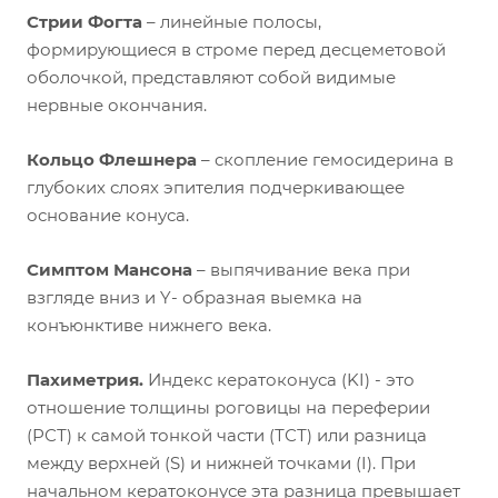
Стрии Фогта
– линейные полосы,
формирующиеся в строме перед десцеметовой
оболочкой, представляют собой видимые
нервные окончания.
Кольцо Флешнера
– скопление гемосидерина в
глубоких слоях эпителия подчеркивающее
основание конуса.
Симптом Мансона
– выпячивание века при
взгляде вниз и Y- образная выемка на
конъюнктиве нижнего века.
Пахиметрия.
Индекс кератоконуса (KI) - это
отношение толщины роговицы на переферии
(РСТ) к самой тонкой части (ТСТ) или разница
между верхней (S) и нижней точками (I). При
начальном кератоконусе эта разница превышает