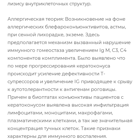
лизису внутриклеточных структур.
Аллергическая теория: Возникновение на фоне
аллергических блефароконъюнктивитов, астмы,
при сенной лихорадке, экземе. Здесь
предполагается механизм вызванный нарушение
иммунного гомеостаза увеличением Ig М, С3, С4
компонентов комплимента. Было выявлено что
по мере прогрессирования кератоконуса
происходит усиление дефективности Т-
супрессоров и увеличение IG приводящее к срыву
к аутотолерантности к антигенам роговицы.
Причем в биоптатах конъюнктивы пациентов с
кератоконусом выявлена высокая инфильтрация
лимфоцитами, моноцитами, макрофагами,
плазматическими клетками, а так же значительная
концентрация тучных клеток. Такие признаки
характерны для иммунного воспаления.