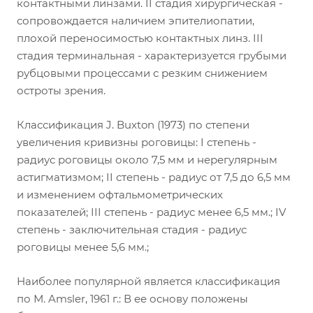
контактными линзами. II стадия хирургическая -
сопровождается наличием эпителиопатии,
плохой переносимостью контактных линз. III
стадия терминальная - характеризуется грубыми
рубцовыми процессами с резким снижением
остроты зрения.
Классификация J. Buxton (1973) по степени
увеличения кривизны роговицы: I степень -
радиус роговицы около 7,5 мм и нерегулярным
астигматизмом; II степень - радиус от 7,5 до 6,5 мм
и изменением офтальмометрических
показателей; III степень - радиус менее 6,5 мм.; IV
степень - заключительная стадия - радиус
роговицы менее 5,6 мм.;
Наиболее популярной является классификация
по М. Amsler, 1961 г.: В ее основу положены