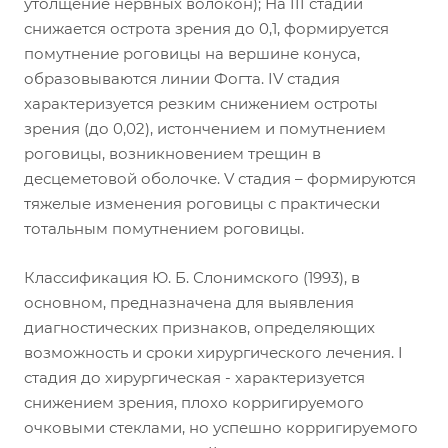
утолщение нервных волокон); На III стадии
снижается острота зрения до 0,1, формируется
помутнение роговицы на вершине конуса,
образовываются линии Фогта. IV стадия
характеризуется резким снижением остроты
зрения (до 0,02), истончением и помутнением
роговицы, возникновением трещин в
десцеметовой оболочке. V стадия – формируются
тяжелые изменения роговицы с практически
тотальным помутнением роговицы.
Классификация Ю. Б. Слонимского (1993), в
основном, предназначена для выявления
диагностических признаков, определяющих
возможность и сроки хирургического лечения. I
стадия до хирургическая - характеризуется
снижением зрения, плохо корригируемого
очковыми стеклами, но успешно корригируемого