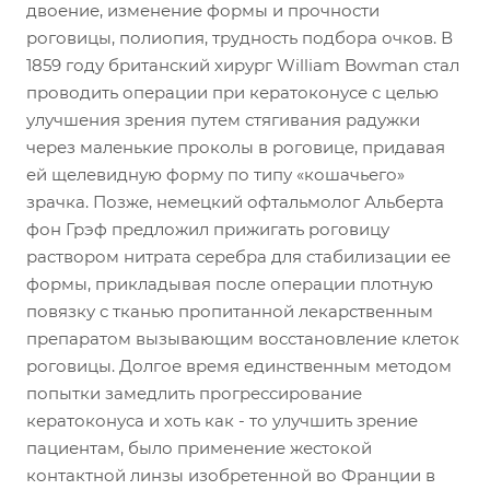
двоение, изменение формы и прочности
роговицы, полиопия, трудность подбора очков. В
1859 году британский хирург William Bowman стал
проводить операции при кератоконусе с целью
улучшения зрения путем стягивания радужки
через маленькие проколы в роговице, придавая
ей щелевидную форму по типу «кошачьего»
зрачка. Позже, немецкий офтальмолог Альберта
фон Грэф предложил прижигать роговицу
раствором нитрата серебра для стабилизации ее
формы, прикладывая после операции плотную
повязку с тканью пропитанной лекарственным
препаратом вызывающим восстановление клеток
роговицы. Долгое время единственным методом
попытки замедлить прогрессирование
кератоконуса и хоть как - то улучшить зрение
пациентам, было применение жестокой
контактной линзы изобретенной во Франции в