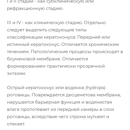
I и II стадии - как субклиническую или
рефракционную стадию.
III и IV - как клиническую стадию. Отдельно
следует выделить следующие типы
классификации кератоконуса: Передний или
истинный кератоконус. Отличается хроническим
течением. Патологические процессы происходят в
боуменовой мембране. Отличается
формированием практически прозрачной
эктазии.
Острый кератоконус или водянка (hydrops)
роговицы. Повреждается десцеметова мембрана,
нарушается барьерная функция и водянистая
влага пропотевает из передней камеры в слои
роговицы, вследствие чего строма мутнеет и
отекает.